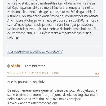
vrhunsko staklo ni sedamdesetih a kamoli danas (vrhunski su
bili Cajs i japanci); ali to su moje lične preferencije a ne nešto
zapisano u kamenu. S druge strane, ako možeš da ga dobiješ
jeftinije ili recimo džabe onda što da ne, vredi eksperimentisati.
Ako možeš probaj prvo ili najbolje uporedi sa 55-250, nemoj da
uzimaš na slepo, možda je decentriran ili drugačije oštećen.
Svakako bi ispravan Tair 300 trebalo da bude dosta bolji optički
od Pentacon 200, 135 i sličnih stakala iz nekadašnjih ruskih
kolonija.
https://astroblog-yagodinac.blogspot.com/
vlaiv
Administrator
Novembar 20, 2020, 01:10:20 POSLE PODNE
#2
Nije mi poznat taj objektiv.
Da napomenem - meni generalno nisu baš poznati objektivi, ja
se ne bavim redovnom fotografijom, i daleko od toga da imam
neko iskustvo sa svim tim - sem ovo malo zezanja sa
širokougaonom astrofotografijom.