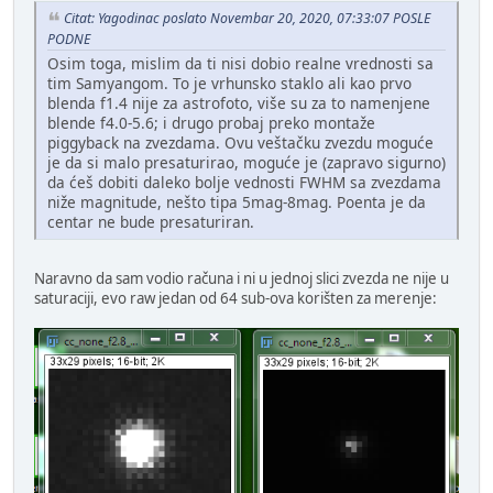
Citat: Yagodinac poslato Novembar 20, 2020, 07:33:07 POSLE
PODNE
Osim toga, mislim da ti nisi dobio realne vrednosti sa
tim Samyangom. To je vrhunsko staklo ali kao prvo
blenda f1.4 nije za astrofoto, više su za to namenjene
blende f4.0-5.6; i drugo probaj preko montaže
piggyback na zvezdama. Ovu veštačku zvezdu moguće
je da si malo presaturirao, moguće je (zapravo sigurno)
da ćeš dobiti daleko bolje vednosti FWHM sa zvezdama
niže magnitude, nešto tipa 5mag-8mag. Poenta je da
centar ne bude presaturiran.
Naravno da sam vodio računa i ni u jednoj slici zvezda ne nije u
saturaciji, evo raw jedan od 64 sub-ova korišten za merenje: