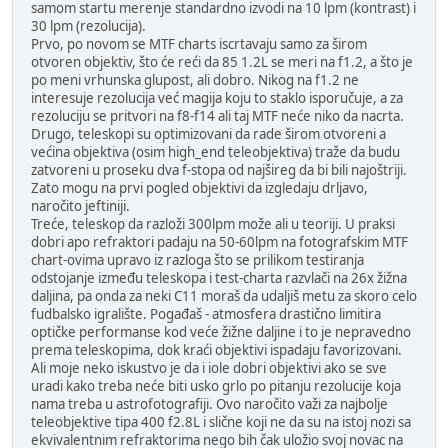
samom startu merenje standardno izvodi na 10 lpm (kontrast) i
30 lpm (rezolucija).
Prvo, po novom se MTF charts iscrtavaju samo za širom
otvoren objektiv, što će reći da 85 1.2L se meri na f1.2, a što je
po meni vrhunska glupost, ali dobro. Nikog na f1.2 ne
interesuje rezolucija već magija koju to staklo isporučuje, a za
rezoluciju se pritvori na f8-f14 ali taj MTF neće niko da nacrta.
Drugo, teleskopi su optimizovani da rade širom otvoreni a
većina objektiva (osim high_end teleobjektiva) traže da budu
zatvoreni u proseku dva f-stopa od najšireg da bi bili najoštriji.
Zato mogu na prvi pogled objektivi da izgledaju drljavo,
naročito jeftiniji.
Treće, teleskop da razloži 300lpm može ali u teoriji. U praksi
dobri apo refraktori padaju na 50-60lpm na fotografskim MTF
chart-ovima upravo iz razloga što se prilikom testiranja
odstojanje između teleskopa i test-charta razvlači na 26x žižna
daljina, pa onda za neki C11 moraš da udaljiš metu za skoro celo
fudbalsko igralište. Pogađaš - atmosfera drastično limitira
optičke performanse kod veće žižne daljine i to je nepravedno
prema teleskopima, dok kraći objektivi ispadaju favorizovani.
Ali moje neko iskustvo je da i iole dobri objektivi ako se sve
uradi kako treba neće biti usko grlo po pitanju rezolucije koja
nama treba u astrofotografiji. Ovo naročito važi za najbolje
teleobjektive tipa 400 f2.8L i slične koji ne da su na istoj nozi sa
ekvivalentnim refraktorima nego bih čak uložio svoj novac na