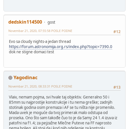
dedskin114500
gost
Novembar 21, 2020, 07:55:58 POSLE PODNE
#12
Evo sa cloudy nights-a jedan thread
https://forum.astronomija.org.rs/index.php?topic=7390.0
dok ne stigne domaci test
Yagodinac
Novembar 21, 2020, 08:33:31 POSLE PODNE
#13
Vlaiv, nemam pojma, svi hvale taj objektiv. Generalno 50 i
85mm su najprostije konstrukcije i tu nema greške; zadnjih
stotinak godina osim premaza i AF se tu ništa nije promenilo.
Mada uvek je moguće da tvoj primerak malo odstupa od
proseka. Ono što sam takođe čuo to je da Samy 24 1.4 izuva iz
patofni na f1.4; za pejzažne Mlečne Puteve na FF naprosto
nema boljeg. Ali stoji da i kod njih odeljenje za kontrolu