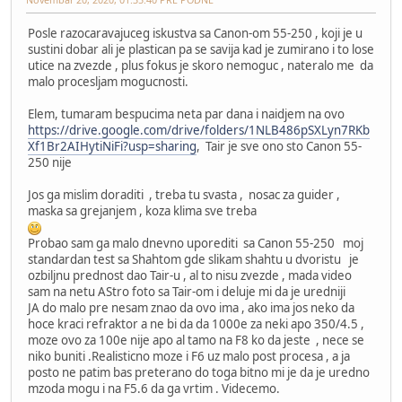
Posle razocaravajuceg iskustva sa Canon-om 55-250 , koji je u
sustini dobar ali je plastican pa se savija kad je zumirano i to lose
utice na zvezde , plus fokus je skoro nemoguc , nateralo me da
malo procesljam mogucnosti.
Elem, tumaram bespucima neta par dana i naidjem na ovo
https://drive.google.com/drive/folders/1NLB486pSXLyn7RKb
Xf1Br2AIHytiNiFi?usp=sharing
, Tair je sve ono sto Canon 55-
250 nije
Jos ga mislim doraditi , treba tu svasta , nosac za guider ,
maska sa grejanjem , koza klima sve treba
Probao sam ga malo dnevno uporediti sa Canon 55-250 moj
standardan test sa Shahtom gde slikam shahtu u dvoristu je
ozbiljnu prednost dao Tair-u , al to nisu zvezde , mada video
sam na netu AStro foto sa Tair-om i deluje mi da je uredniji
JA do malo pre nesam znao da ovo ima , ako ima jos neko da
hoce kraci refraktor a ne bi da da 1000e za neki apo 350/4.5 ,
moze ovo za 100e nije apo al tamo na F8 ko da jeste , nece se
niko buniti .Realisticno moze i F6 uz malo post procesa , a ja
posto ne patim bas preterano do toga bitno mi je da je uredno
mzoda mogu i na F5.6 da ga vrtim . Videcemo.