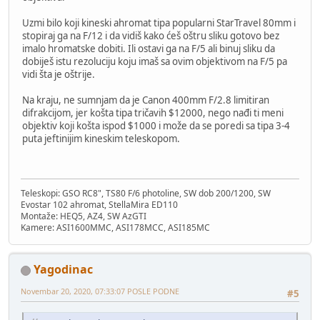
Uzmi bilo koji kineski ahromat tipa popularni StarTravel 80mm i
stopiraj ga na F/12 i da vidiš kako ćeš oštru sliku gotovo bez
imalo hromatske dobiti. Ili ostavi ga na F/5 ali binuj sliku da
dobiješ istu rezoluciju koju imaš sa ovim objektivom na F/5 pa
vidi šta je oštrije.
Na kraju, ne sumnjam da je Canon 400mm F/2.8 limitiran
difrakcijom, jer košta tipa tričavih $12000, nego nađi ti meni
objektiv koji košta ispod $1000 i može da se poredi sa tipa 3-4
puta jeftinijim kineskim teleskopom.
Teleskopi: GSO RC8", TS80 F/6 photoline, SW dob 200/1200, SW
Evostar 102 ahromat, StellaMira ED110
Montaže: HEQ5, AZ4, SW AzGTI
Kamere: ASI1600MMC, ASI178MCC, ASI185MC
Yagodinac
Novembar 20, 2020, 07:33:07 POSLE PODNE
#5