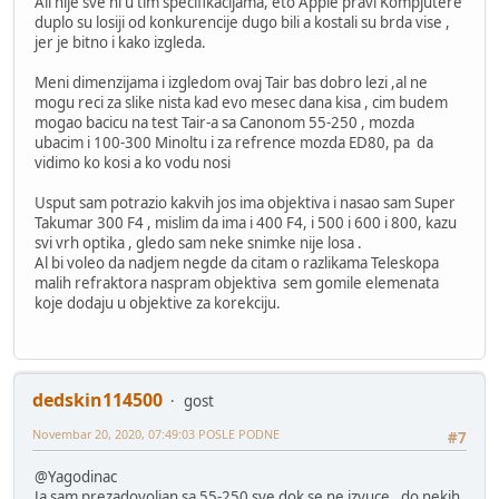
Ali nije sve ni u tim specifikacijama, eto Apple pravi Kompjutere
duplo su losiji od konkurencije dugo bili a kostali su brda vise ,
jer je bitno i kako izgleda.
Meni dimenzijama i izgledom ovaj Tair bas dobro lezi ,al ne
mogu reci za slike nista kad evo mesec dana kisa , cim budem
mogao bacicu na test Tair-a sa Canonom 55-250 , mozda
ubacim i 100-300 Minoltu i za refrence mozda ED80, pa da
vidimo ko kosi a ko vodu nosi
Usput sam potrazio kakvih jos ima objektiva i nasao sam Super
Takumar 300 F4 , mislim da ima i 400 F4, i 500 i 600 i 800, kazu
svi vrh optika , gledo sam neke snimke nije losa .
Al bi voleo da nadjem negde da citam o razlikama Teleskopa
malih refraktora naspram objektiva sem gomile elemenata
koje dodaju u objektive za korekciju.
dedskin114500
gost
Novembar 20, 2020, 07:49:03 POSLE PODNE
#7
@Yagodinac
Ja sam prezadovoljan sa 55-250 sve dok se ne izvuce , do nekih