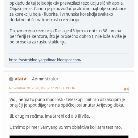
opkladu da taj teleobjektiv prevazilazi rezoluciju sličnih apo-a.
Objašnjenje: Canon je proizvođač praktično najbolje supstance
za korekciju boja - fluorita, i vrhunska korekcija svakako
dodatno utiče na kontrast i rezoluciju.
Da, izmerena rezolucija Tair-a je 45 lpm u centru i 38 lpm na
periferiji FF senzora, što je prosečno dobro tj nije loše a više je
od proseka za rusku stakluriju.
https://astroblog-yagodinac.blogspot.com/
vlaiv
Administrator
Novembar 20, 2020, 05:07:37 POSLE PODNE
#4
Vidi, nema tu puno mudrosti - teleskop limitiran difrakcijom je
onaj čiji je spot dijagram na optičkoj osi unutar Arijevog diska.
Ili, drugim rečima, ima Strehl od 0.8 ili više.
Uzmimo primer Samyang 85mm objektiva koji sam testirao.