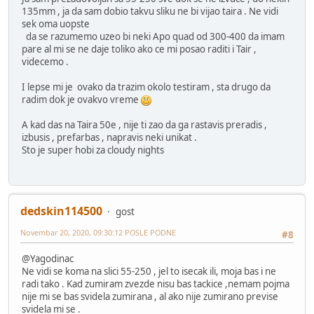
135mm , ja da sam dobio takvu sliku ne bi vijao taira . Ne vidi
sek oma uopste
da se razumemo uzeo bi neki Apo quad od 300-400 da imam
pare al mi se ne daje toliko ako ce mi posao raditi i Tair ,
videcemo .
I lepse mi je ovako da trazim okolo testiram , sta drugo da
radim dok je ovakvo vreme
A kad das na Taira 50e , nije ti zao da ga rastavis preradis ,
izbusis , prefarbas , napravis neki unikat .
Sto je super hobi za cloudy nights
dedskin114500
gost
Novembar 20, 2020, 09:30:12 POSLE PODNE
#8
@Yagodinac
Ne vidi se koma na slici 55-250 , jel to isecak ili, moja bas i ne
radi tako . Kad zumiram zvezde nisu bas tackice ,nemam pojma
nije mi se bas svidela zumirana , al ako nije zumirano previse
svidela mi se .