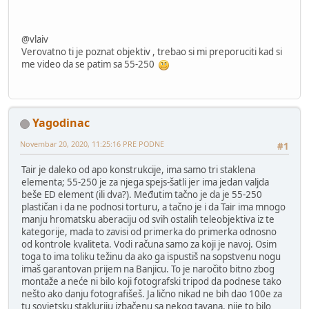
@vlaiv
Verovatno ti je poznat objektiv , trebao si mi preporuciti kad si
me video da se patim sa 55-250
Yagodinac
Novembar 20, 2020, 11:25:16 PRE PODNE
#1
Tair je daleko od apo konstrukcije, ima samo tri staklena
elementa; 55-250 je za njega spejs-šatli jer ima jedan valjda
beše ED element (ili dva?). Međutim tačno je da je 55-250
plastičan i da ne podnosi torturu, a tačno je i da Tair ima mnogo
manju hromatsku aberaciju od svih ostalih teleobjektiva iz te
kategorije, mada to zavisi od primerka do primerka odnosno
od kontrole kvaliteta. Vodi računa samo za koji je navoj. Osim
toga to ima toliku težinu da ako ga ispustiš na sopstvenu nogu
imaš garantovan prijem na Banjicu. To je naročito bitno zbog
montaže a neće ni bilo koji fotografski tripod da podnese tako
nešto ako danju fotografišeš. Ja lično nikad ne bih dao 100e za
tu sovjetsku stakluriju izbačenu sa nekog tavana, nije to bilo