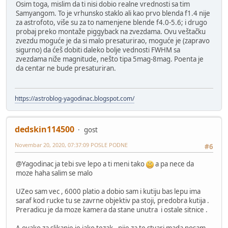
Osim toga, mislim da ti nisi dobio realne vrednosti sa tim
Samyangom. To je vrhunsko staklo ali kao prvo blenda f1.4 nije
za astrofoto, više su za to namenjene blende f4.0-5.6; i drugo
probaj preko montaže piggyback na zvezdama. Ovu veštačku
zvezdu moguće je da si malo presaturirao, moguće je (zapravo
sigurno) da ćeš dobiti daleko bolje vednosti FWHM sa
zvezdama niže magnitude, nešto tipa 5mag-8mag. Poenta je
da centar ne bude presaturiran.
https://astroblog-yagodinac.blogspot.com/
dedskin114500
gost
Novembar 20, 2020, 07:37:09 POSLE PODNE
#6
@Yagodinac ja tebi sve lepo a ti meni tako
a pa nece da
moze haha salim se malo
UZeo sam vec , 6000 platio a dobio sam i kutiju bas lepu ima
saraf kod rucke tu se zavrne objektiv pa stoji, predobra kutija .
Preradicu je da moze kamera da stane unutra i ostale sitnice .
A ovako za slikanje je jako tezak , nije za te stvari mada nosam