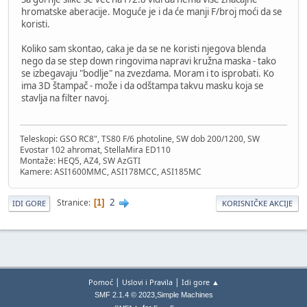
hromatske aberacije. Moguće je i da će manji F/broj moći da se
koristi.
Koliko sam skontao, caka je da se ne koristi njegova blenda
nego da se step down ringovima napravi kružna maska - tako
se izbegavaju "bodlje" na zvezdama. Moram i to isprobati. Ko
ima 3D štampač - može i da odštampa takvu masku koja se
stavlja na filter navoj.
Teleskopi: GSO RC8", TS80 F/6 photoline, SW dob 200/1200, SW
Evostar 102 ahromat, StellaMira ED110
Montaže: HEQ5, AZ4, SW AzGTI
Kamere: ASI1600MMC, ASI178MCC, ASI185MC
2
Stranice
1
IDI GORE
KORISNIČKE AKCIJE
|
|
Pomoć
Uslovi i Pravila
Idi gore ▲
,
SMF 2.1.4 © 2023
Simple Machines