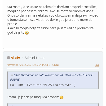
Sta znam , ja se upste ne takmicim da vijam besprekorne slike ,
mogu da podnesem chromu ako se moze vecinom otkloniti .
Ono sto planiram je nekakav vodic kroz svemir da pravim video
o tome sta se moze videti pa dokle god je uredno moze da
prodje
A ako bi moglo bolje za slicne pare ja sam rad da probam sta
god da je to
vlaiv
Administrator
Novembar 20, 2020, 10:55:54 POSLE PODNE
#9
Citat: Yagodinac poslato Novembar 20, 2020, 07:33:07 POSLE
PODNE
Pa... Hm... Evo ti moj 55-250 za sto evra :-)
Imam i ja jedan pa mogu da probam