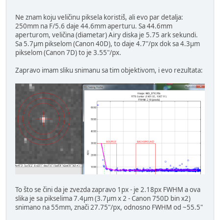
Ne znam koju veličinu piksela koristiš, ali evo par detalja:
250mm na F/5.6 daje 44.6mm aperturu. Sa 44.6mm
aperturom, veličina (diametar) Airy diska je 5.75 ark sekundi.
Sa 5.7µm pikselom (Canon 40D), to daje 4.7"/px dok sa 4.3µm
pikselom (Canon 7D) to je 3.55"/px.
Zapravo imam sliku snimanu sa tim objektivom, i evo rezultata:
To što se čini da je zvezda zapravo 1px - je 2.18px FWHM a ova
slika je sa pikselima 7.4µm (3.7µm x 2 - Canon 750D bin x2)
snimano na 55mm, znači 27.75"/px, odnosno FWHM od ~55.5"