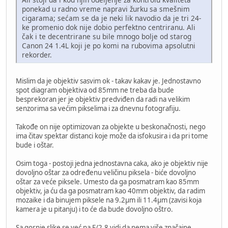
ponekad u radno vreme napravi žurku sa smešnim
cigarama; sećam se da je neki lik navodio da je tri 24-
ke promenio dok nije dobio perfektno centriranu. Ali
čak i te decentrirane su bile mnogo bolje od starog
Canon 24 1.4L koji je po komi na rubovima apsolutni
rekorder.
Mislim da je objektiv sasvim ok - takav kakav je. Jednostavno
spot diagram objektiva od 85mm ne treba da bude
besprekoran jer je objektiv predviđen da radi na velikim
senzorima sa većim pikselima i za dnevnu fotografiju.
Takođe on nije optimizovan za objekte u beskonačnosti, nego
ima čitav spektar distanci koje može da isfokusira i da pri tome
bude i oštar.
Osim toga - postoji jedna jednostavna caka, ako je objektiv nije
dovoljno oštar za određenu veličinu piksela - biće dovoljno
oštar za veće piksele. Umesto da ga posmatram kao 85mm
objektiv, ja ću da ga posmatram kao 40mm objektiv, da radim
mozaike i da binujem piksele na 9.2µm ili 11.4µm (zavisi koja
kamera je u pitanju) i to će da bude dovoljno oštro.
Sa gornje slike se već na F/2.8 vidi da nema više značajne