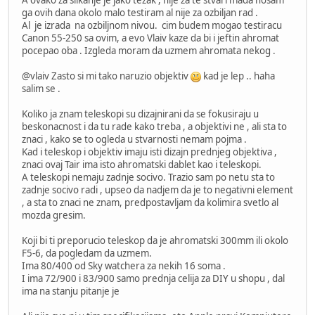
ga ovih dana okolo malo testiram al nije za ozbiljan rad .
Al je izrada na ozbiljnom nivou. cim budem mogao testiracu
Canon 55-250 sa ovim, a evo Vlaiv kaze da bi i jeftin ahromat
pocepao oba . Izgleda moram da uzmem ahromata nekog .
@vlaiv Zasto si mi tako naruzio objektiv
kad je lep .. haha
salim se .
Koliko ja znam teleskopi su dizajnirani da se fokusiraju u
beskonacnost i da tu rade kako treba , a objektivi ne , ali sta to
znaci , kako se to ogleda u stvarnosti nemam pojma .
Kad i teleskop i objektiv imaju isti dizajn prednjeg objektiva ,
znaci ovaj Tair ima isto ahromatski dablet kao i teleskopi.
A teleskopi nemaju zadnje socivo. Trazio sam po netu sta to
zadnje socivo radi , upseo da nadjem da je to negativni element
, a sta to znaci ne znam, predpostavljam da kolimira svetlo al
mozda gresim.
Koji bi ti preporucio teleskop da je ahromatski 300mm ili okolo
F5-6, da pogledam da uzmem.
Ima 80/400 od Sky watchera za nekih 16 soma .
I ima 72/900 i 83/900 samo prednja celija za DIY u shopu , dal
ima na stanju pitanje je