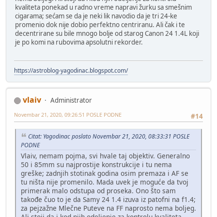
kvaliteta ponekad u radno vreme napravi žurku sa smešnim
cigarama; sećam se da je neki lik navodio da je tri 24-ke
promenio dok nije dobio perfektno centriranu. Ali čak i te
decentrirane su bile mnogo bolje od starog Canon 24 1.4L koji
je po komi na rubovima apsolutni rekorder.
https://astroblog-yagodinac.blogspot.com/
vlaiv
Administrator
Novembar 21, 2020, 09:26:51 POSLE PODNE
#14
Citat: Yagodinac poslato Novembar 21, 2020, 08:33:31 POSLE
PODNE
Vlaiv, nemam pojma, svi hvale taj objektiv. Generalno
50 i 85mm su najprostije konstrukcije i tu nema
greške; zadnjih stotinak godina osim premaza i AF se
tu ništa nije promenilo. Mada uvek je moguće da tvoj
primerak malo odstupa od proseka. Ono što sam
takođe čuo to je da Samy 24 1.4 izuva iz patofni na f1.4;
za pejzažne Mlečne Puteve na FF naprosto nema boljeg.
Ali stoji da i kod njih odeljenje za kontrolu kvaliteta