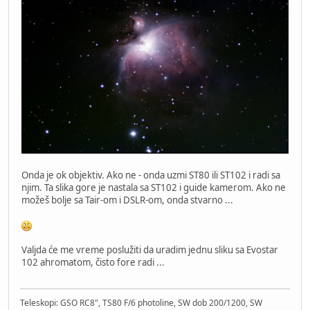
Onda je ok objektiv. Ako ne - onda uzmi ST80 ili ST102 i radi sa
njim. Ta slika gore je nastala sa ST102 i guide kamerom. Ako ne
možeš bolje sa Tair-om i DSLR-om, onda stvarno ...
Valjda će me vreme poslužiti da uradim jednu sliku sa Evostar
102 ahromatom, čisto fore radi ...
Teleskopi: GSO RC8", TS80 F/6 photoline, SW dob 200/1200, SW