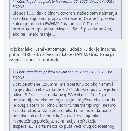
Citat: Yagodinac poslato Novembar 20, 2020, 07:33:07 POSLE
PODNE
Blenda f5.6, dakle širom otvoren, našao sam najmanju
zvezdicu koju sam mogao da nađem. Ona je 4 piksela,
koliko je onda tu FWHM? Pola od toga? Da ne
preterujem tipa jedan piksel; 1.5x1.5 piksela možda,
ako ne i malo manje...
To je bar lako - uzmi AstroImageJ, učitaj sliku dok je linearna,
pritisni CTRL+klik na zvezdu i dobićeš FWHM. Uradi to na par
zvezda na slici i uzmi prosek.
Citat: Yagodinac poslato Novembar 20, 2020, 07:33:07 POSLE
PODNE
S druge strane, 250mm ima aperturu od oko 44mm i
Ejrijev disk treba da bude 2.77" odnosno pošto je jedan
piksel 3.54 arcsec onda ovaj FWHM od 1.5x1.5 px
uopšte nije daleko od toga. To je i logično, obzirom da
je ovaj sistem prilično u zoni "undersampling". Realno
zvezda fotografski gledano nikad i ne može da bude
onolika koliko formule kažu, uvek osciluje oko
ravnotežnog položaja, scintilacija, refrakcija,
disperzija... I crta nekoliko puta veći krug od idealnog.