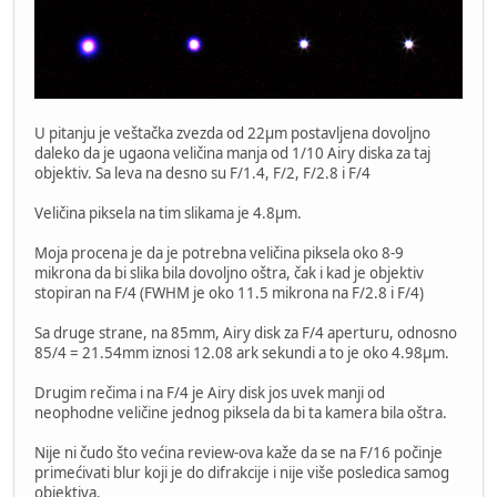
U pitanju je veštačka zvezda od 22µm postavljena dovoljno
daleko da je ugaona veličina manja od 1/10 Airy diska za taj
objektiv. Sa leva na desno su F/1.4, F/2, F/2.8 i F/4
Veličina piksela na tim slikama je 4.8µm.
Moja procena je da je potrebna veličina piksela oko 8-9
mikrona da bi slika bila dovoljno oštra, čak i kad je objektiv
stopiran na F/4 (FWHM je oko 11.5 mikrona na F/2.8 i F/4)
Sa druge strane, na 85mm, Airy disk za F/4 aperturu, odnosno
85/4 = 21.54mm iznosi 12.08 ark sekundi a to je oko 4.98µm.
Drugim rečima i na F/4 je Airy disk jos uvek manji od
neophodne veličine jednog piksela da bi ta kamera bila oštra.
Nije ni čudo što većina review-ova kaže da se na F/16 počinje
primećivati blur koji je do difrakcije i nije više posledica samog
objektiva.