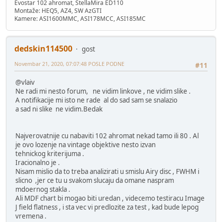
Evostar 102 ahromat, StellaMira ED110
Montaže: HEQ5, AZ4, SW AzGTI
Kamere: ASI1600MMC, ASI178MCC, ASI185MC
dedskin114500
gost
Novembar 21, 2020, 07:07:48 POSLE PODNE
#11
@vlaiv
Ne radi mi nesto forum, ne vidim linkove , ne vidim slike .
A notifikacije mi isto ne rade al do sad sam se snalazio
a sad ni slike ne vidim.Bedak
Najverovatnije cu nabaviti 102 ahromat nekad tamo ili 80 . Al
je ovo lozenje na vintage objektive nesto izvan
tehnickog kriterijuma .
Iracionalno je .
Nisam mislio da to treba analizirati u smislu Airy disc , FWHM i
slicno ,jer ce tu u svakom slucaju da omane naspram
mdoernog stakla .
Ali MDF chart bi mogao biti uredan , videcemo testiracu Image
J field flatness , i sta vec vi predlozite za test , kad bude lepog
vremena .