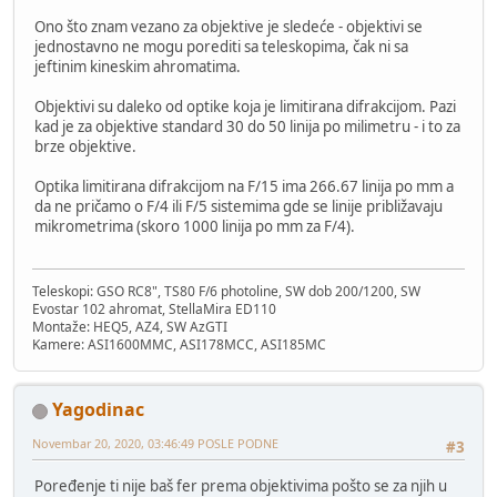
Ono što znam vezano za objektive je sledeće - objektivi se
jednostavno ne mogu porediti sa teleskopima, čak ni sa
jeftinim kineskim ahromatima.
Objektivi su daleko od optike koja je limitirana difrakcijom. Pazi
kad je za objektive standard 30 do 50 linija po milimetru - i to za
brze objektive.
Optika limitirana difrakcijom na F/15 ima 266.67 linija po mm a
da ne pričamo o F/4 ili F/5 sistemima gde se linije približavaju
mikrometrima (skoro 1000 linija po mm za F/4).
Teleskopi: GSO RC8", TS80 F/6 photoline, SW dob 200/1200, SW
Evostar 102 ahromat, StellaMira ED110
Montaže: HEQ5, AZ4, SW AzGTI
Kamere: ASI1600MMC, ASI178MCC, ASI185MC
Yagodinac
Novembar 20, 2020, 03:46:49 POSLE PODNE
#3
Poređenje ti nije baš fer prema objektivima pošto se za njih u