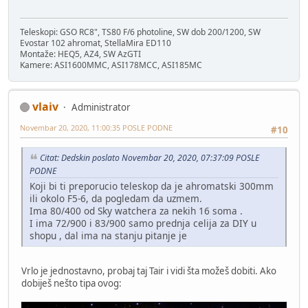
Teleskopi: GSO RC8", TS80 F/6 photoline, SW dob 200/1200, SW
Evostar 102 ahromat, StellaMira ED110
Montaže: HEQ5, AZ4, SW AzGTI
Kamere: ASI1600MMC, ASI178MCC, ASI185MC
vlaiv
Administrator
Novembar 20, 2020, 11:00:35 POSLE PODNE
#10
Citat: Dedskin poslato Novembar 20, 2020, 07:37:09 POSLE
PODNE
Koji bi ti preporucio teleskop da je ahromatski 300mm
ili okolo F5-6, da pogledam da uzmem.
Ima 80/400 od Sky watchera za nekih 16 soma .
I ima 72/900 i 83/900 samo prednja celija za DIY u
shopu , dal ima na stanju pitanje je
Vrlo je jednostavno, probaj taj Tair i vidi šta možeš dobiti. Ako
dobiješ nešto tipa ovog: