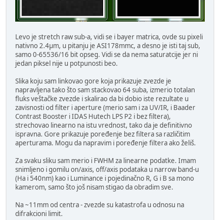
Levo je stretch raw sub-a, vidi se i bayer matrica, ovde su pixeli
nativno 2.4µm, u pitanju je ASI178mmc, a desno je isti taj sub,
samo 0-65536/16 bit opseg. Vidi se da nema saturatcije jer ni
jedan piksel nije u potpunosti beo.
Slika koju sam linkovao gore koja prikazuje zvezde je
napravljena tako što sam stackovao 64 suba, izmerio totalan
fluks veštačke zvezde i skalirao da bi dobio iste rezultate u
zavisnosti od filter i aperture (merio sam i za UV/IR, i Baader
Contrast Booster i IDAS Hutech LPS P2 i bez filtera),
strechovao linearno na istu vrednost, tako da je definitivno
ispravna. Gore prikazuje poređenje bez filtera sa različitim
aperturama. Mogu da napravim i poređenje filtera ako želiš.
Za svaku sliku sam merio i FWHM za linearne podatke. Imam
snimljeno i gomilu on/axis, off/axis podataka u narrow band-u
(Ha i 540nm) kao i Luminance i pojedinačno R, G i B sa mono
kamerom, samo što još nisam stigao da obradim sve.
Na ~11mm od centra - zvezde su katastrofa u odnosu na
difrakcioni limit.