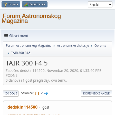
Prijava
Registracija
Forum Astronomskog
Magazina
Glavni meni
Forum Astronomskog Magazina
Astronomske diskusije
Oprema
►
►
TAIR 300 F4.5
►
TAIR 300 F4.5
Započeo dedskin114500, Novembar 20, 2020, 01:35:40 PRE
PODNE
0 članova i 1 gost pregledaju ovu temu.
2
Stranice
1
IDI DOLE
KORISNIČKE AKCIJE
dedskin114500
gost
Novembar 20, 2020, 01:35:40 PRE PODNE