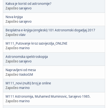
Kakva je korist od astronomije?
Započeo
sarajevo
Nova knjiga
Započeo
sarajevo
Besplatna e-knjiga (engleski) 101 Astronomski dogadjaj 2017
Započeo
vlaiv
M111_Putovanje kroz sazvijezdja_ONLINE
Započeo
marino
Astronomska spektroskopija
Započeo
sarajevo
Napravljeni od mesa
Započeo
VaskoGM
M111_novi (nulti) broj je online
Započeo
marino
M111 Astronomija, Muhamed Muminovic, Sarajevo 1985.
Započeo
marino