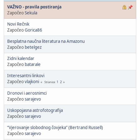
VAŽNO - pravila postiranja
Započeo
Sekula
Novi Rečnik
Započeo
Gorica86
Besplatna naučna literatura na Amazonu
Započeo
betelgez
Zidni kalendar
Započeo
batarale
Interesantni linkovi
Započeo
vlajkoni
1
2
Stranice
Dronovi i aerosnimci
Započeo
sarajevo
Uskopojasna astrofotografija
Započeo
sarajevo
“Vjerovanje slobodnog čovjeka” (Bertrand Russell)
Započeo
sarajevo