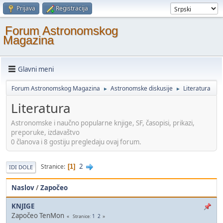
Prijava
Registracija
Forum Astronomskog
Magazina
Glavni meni
Forum Astronomskog Magazina
Astronomske diskusije
Literatura
►
►
Literatura
Astronomske i naučno popularne knjige, SF, časopisi, prikazi,
preporuke, izdavaštvo
0 članova i 8 gostiju pregledaju ovaj forum.
2
Stranice
1
IDI DOLE
Naslov
/
Započeo
KNJIGE
Započeo TenMon
1
2
Stranice