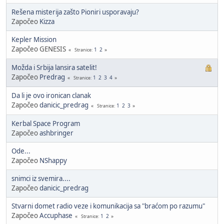
Rešena misterija zašto Pioniri usporavaju?
Započeo
Kizza
Kepler Mission
Započeo GENESIS
1
2
Stranice
Možda i Srbija lansira satelit!
Započeo
Predrag
1
2
3
4
Stranice
Da li je ovo ironican clanak
Započeo
danicic_predrag
1
2
3
Stranice
Kerbal Space Program
Započeo
ashbringer
Ode...
Započeo
NShappy
snimci iz svemira....
Započeo
danicic_predrag
Stvarni domet radio veze i komunikacija sa "braćom po razumu"
Započeo
Accuphase
1
2
Stranice