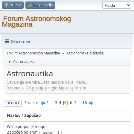
Prijava
Registracija
Forum Astronomskog
Magazina
Glavni meni
Forum Astronomskog Magazina
Astronomske diskusije
►
Astronautika
►
Astronautika
Osvajanje svemira...eto nas sve dalje i dalje...
0 članova i 26 gostiju pregledaju ovaj forum.
1
...
3
4
6
7
...
16
Stranice
5
IDI DOLE
Naslov
/
Započeo
Warp pogon je moguć
Započeo bojanm
1
2
Stranice