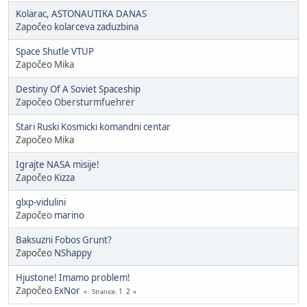
Kolarac, ASTONAUTIKA DANAS
Započeo
kolarceva zaduzbina
Space Shutle VTUP
Započeo Mika
Destiny Of A Soviet Spaceship
Započeo Obersturmfuehrer
Stari Ruski Kosmicki komandni centar
Započeo Mika
Igrajte NASA misije!
Započeo
Kizza
glxp-vidulini
Započeo
marino
Baksuzni Fobos Grunt?
Započeo
NShappy
Hjustone! Imamo problem!
Započeo
ExNor
1
2
Stranice