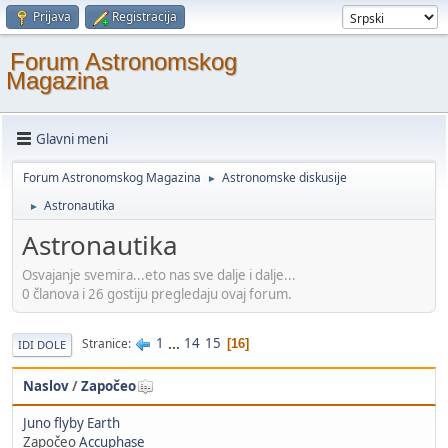
Prijava
Registracija
Forum Astronomskog
Magazina
Glavni meni
Forum Astronomskog Magazina
Astronomske diskusije
►
Astronautika
►
Astronautika
Osvajanje svemira...eto nas sve dalje i dalje...
0 članova i 26 gostiju pregledaju ovaj forum.
1
...
14
15
Stranice
16
IDI DOLE
Naslov
/
Započeo
Juno flyby Earth
Započeo
Accuphase