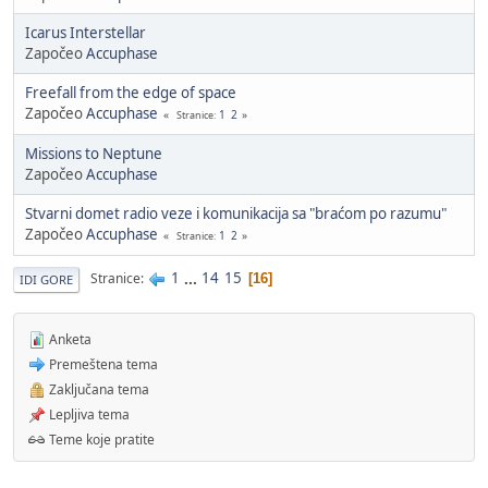
Icarus Interstellar
Započeo
Accuphase
Freefall from the edge of space
Započeo
Accuphase
1
2
Stranice
Missions to Neptune
Započeo
Accuphase
Stvarni domet radio veze i komunikacija sa "braćom po razumu"
Započeo
Accuphase
1
2
Stranice
1
...
14
15
Stranice
16
IDI GORE
Anketa
Premeštena tema
Zaključana tema
Lepljiva tema
Teme koje pratite