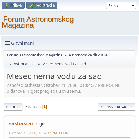
Prijava
Registracija
Forum Astronomskog
Magazina
Glavni meni
Forum Astronomskog Magazina
Astronomske diskusije
►
Astronautika
Mesec nema vodu za sad
►
►
Mesec nema vodu za sad
Započeo sashastar, Oktobar 21, 2006, 01:04:32 PRE PODNE
0 članova i 1 gost pregledaju ovu temu.
Stranice
1
IDI DOLE
KORISNIČKE AKCIJE
sashastar
gost
Oktobar 21, 2006, 01:04:32 PRE PODNE