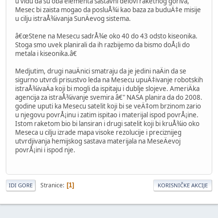
u vidu da su oba elementa sastavni delovi raketnog goriva,
Mesec bi zaista mogao da posluÅ¾i kao baza za buduÄ‡e misije
u cilju istraÅ¾ivanja SunÄevog sistema.
â€œStene na Mesecu sadrÅ¾e oko 40 do 43 odsto kiseonika.
Stoga smo uvek planirali da ih razbijemo da bismo doÅ¡li do
metala i kiseonika.â€
Medjutim, drugi nauÄnici smatraju da je jedini naÄin da se
sigurno utvrdi prisustvo leda na Mesecu upuÄ‡ivanje robotskih
istraÅ¾ivaÄa koji bi mogli da ispitaju i dublje slojeve. AmeriÄka
agencija za istraÅ¾ivanje svemira â€" NASA planira da do 2008.
godine uputi ka Mesecu satelit koji bi se veÄ‡om brzinom zario
u njegovu povrÅ¡inu i zatim ispitao i materijal ispod povrÅ¡ine.
Istom raketom bio bi lansiran i drugi satelit koji bi kruÅ¾io oko
Meseca u cilju izrade mapa visoke rezolucije i preciznijeg
utvrdjivanja hemijskog sastava materijala na MeseÄevoj
povrÅ¡ini i ispod nje.
Stranice
1
IDI GORE
KORISNIČKE AKCIJE