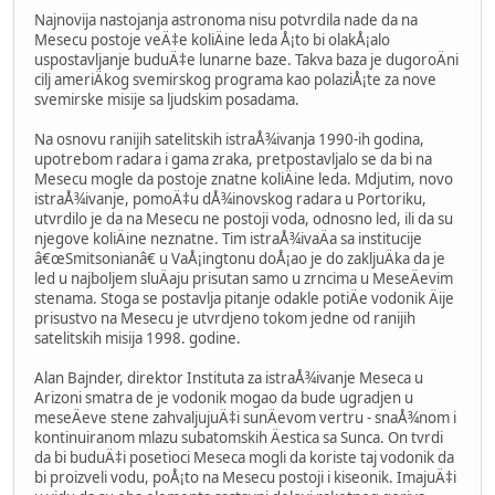
Najnovija nastojanja astronoma nisu potvrdila nade da na
Mesecu postoje veÄ‡e koliÄine leda Å¡to bi olakÅ¡alo
uspostavljanje buduÄ‡e lunarne baze. Takva baza je dugoroÄni
cilj ameriÄkog svemirskog programa kao polaziÅ¡te za nove
svemirske misije sa ljudskim posadama.
Na osnovu ranijih satelitskih istraÅ¾ivanja 1990-ih godina,
upotrebom radara i gama zraka, pretpostavljalo se da bi na
Mesecu mogle da postoje znatne koliÄine leda. Mdjutim, novo
istraÅ¾ivanje, pomoÄ‡u dÅ¾inovskog radara u Portoriku,
utvrdilo je da na Mesecu ne postoji voda, odnosno led, ili da su
njegove koliÄine neznatne. Tim istraÅ¾ivaÄa sa institucije
â€œSmitsonianâ€ u VaÅ¡ingtonu doÅ¡ao je do zakljuÄka da je
led u najboljem sluÄaju prisutan samo u zrncima u MeseÄevim
stenama. Stoga se postavlja pitanje odakle potiÄe vodonik Äije
prisustvo na Mesecu je utvrdjeno tokom jedne od ranijih
satelitskih misija 1998. godine.
Alan Bajnder, direktor Instituta za istraÅ¾ivanje Meseca u
Arizoni smatra de je vodonik mogao da bude ugradjen u
meseÄeve stene zahvaljujuÄ‡i sunÄevom vertru - snaÅ¾nom i
kontinuiranom mlazu subatomskih Äestica sa Sunca. On tvrdi
da bi buduÄ‡i posetioci Meseca mogli da koriste taj vodonik da
bi proizveli vodu, poÅ¡to na Mesecu postoji i kiseonik. ImajuÄ‡i