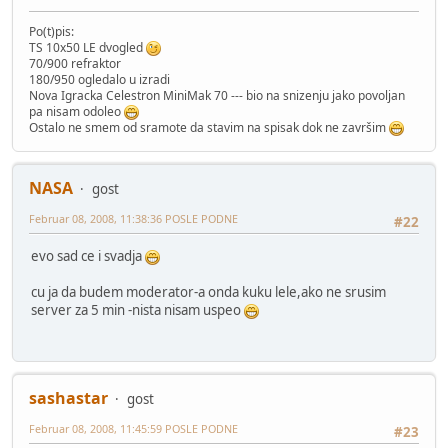
Po(t)pis:
TS 10x50 LE dvogled
70/900 refraktor
180/950 ogledalo u izradi
Nova Igracka Celestron MiniMak 70 --- bio na snizenju jako povoljan
pa nisam odoleo
Ostalo ne smem od sramote da stavim na spisak dok ne završim
NASA
gost
Februar 08, 2008, 11:38:36 POSLE PODNE
#22
evo sad ce i svadja
cu ja da budem moderator-a onda kuku lele,ako ne srusim
server za 5 min -nista nisam uspeo
sashastar
gost
Februar 08, 2008, 11:45:59 POSLE PODNE
#23