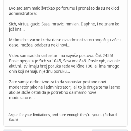
Evo sad sam malo švrćkao po forumu i pronašao da su neki od
administratora:
Sich, virtus, gucic, Sasa, mravic, mmilan, Daphne, i ne znam ko
još ima...
Mislim da stvarno treba da se ovi administratori angažuju više i
da se, možda, odaberu neki novi...
Video sam sad da sashastar ima najviše postova. Čak 2455!
Posle njega tu je Sich sa 1045, Sasa ima 849. Posle njih, ovi iole
aktivni, svi imaju broj poruka reda veličine 100, ali ima mnogo
onih koji nemaju nijednu poruku...
Zato sam ja definitivno za to da sashastar postane novi
moderator (ako ne i administrator), ali to je druga tema i samo
ako se slože ostali da je potrebno da imamo nove
moderatore...
Argue for your limitations, and sure enough they're yours. (Richard
Bach)