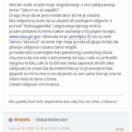
Moram ovde izraziti moje negodovanje u vezi zakljucavanja
teme:"Saturn ce se zapaliti"!
Drago mi je da se javio moderator ali me je ostavio
bez odgovora,znam da su zauzeti ali ocekujem odgovor o
prirodi "Sestougaonika" i zagrevanja njenog centra.
Ja sam postavio tu temu nakon saznanja o toj pojavi na sajtu
www.nasa.jpl.gov
i delovala mi je
zanimljivo.To
sto su neki
clanovi "skrenuli" sa teme nije moja greska ali glupo bi bilo da
pitanja i odgovori ostanu tamo negde.
Ja moderatora zamisljam kao pametnog coveka koji dosta
zna,mora da zna vise o astronomiji od nas,i rado cu prihvatiti
njegovu kritiku,cak ce to biti kao neka zapovest ali tek tako
zakljucati,ne znam sta da mislim?Ako je to procenjeno kao
glupost on mi to mora reci ali posto su sve samo teorije ona ne
vidim nista strasno u tome.
Cekam odgovor od mravica.
Ako Ljudski život teče nepovratno kao reka,šta nas čeka u Okeanu?
mravic
Global Moderator
Februar 08, 2008, 10:34:46 POSLE PODNE
#16