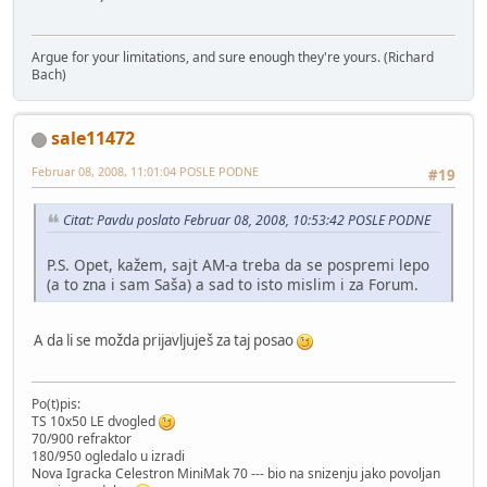
Argue for your limitations, and sure enough they're yours. (Richard
Bach)
sale11472
Februar 08, 2008, 11:01:04 POSLE PODNE
#19
Citat: Pavdu poslato Februar 08, 2008, 10:53:42 POSLE PODNE
P.S. Opet, kažem, sajt AM-a treba da se pospremi lepo
(a to zna i sam Saša) a sad to isto mislim i za Forum.
A da li se možda prijavljuješ za taj posao
Po(t)pis:
TS 10x50 LE dvogled
70/900 refraktor
180/950 ogledalo u izradi
Nova Igracka Celestron MiniMak 70 --- bio na snizenju jako povoljan