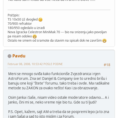
Po(t)pis:
TS 10x50 LE dvogled
70/900 refraktor
180/950 ogledalo u izradi
Nova Igracka Celestron MiniMak 70 --- bio na snizenju jako povoljan
pa nisam odoleo
Ostalo ne smem od sramote da stavim na spisak dok ne završim
Pavdu
Februar 08, 2008, 10:53:42 POSLE PODNE
#18
Meni se mnogo sviđa kako funkcioniše Zvjezdranica i njen
AstroForum. Zna se! Danijel & Company sve to uredno brišu i
banuju one koji "štete" forumu. tako treba i ovde. Ma radikalne
metode su ZAKON za ovako nešto! Kao i za obrazovanje.
Osim Janka i Saše, nisam video ostale moderatore odavno... A i
Janko, čini mi se, neko vreme nije bio tu. Gde su ti ljudi?
P.S. Opet, kažem, sajt AM-a treba da se pospremi lepo (a to zna
i sam Saša) a sad to isto mislim i za Forum.