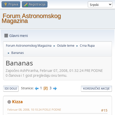
Prijava
Registracija
Forum Astronomskog
Magazina
Glavni meni
Forum Astronomskog Magazina
Ostale teme
Crna Rupa
►
►
Bananas
►
Bananas
Započeo AshPiranha, Februar 07, 2008, 01:32:24 PRE PODNE
0 članova i 1 gost pregledaju ovu temu.
1
3
Stranice
2
IDI DOLE
KORISNIČKE AKCIJE
Kizza
Februar 08, 2008, 10:10:24 POSLE PODNE
#15