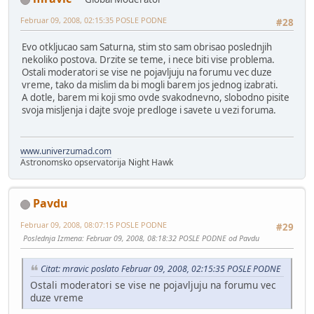
Februar 09, 2008, 02:15:35 POSLE PODNE
#28
Evo otkljucao sam Saturna, stim sto sam obrisao poslednjih
nekoliko postova. Drzite se teme, i nece biti vise problema.
Ostali moderatori se vise ne pojavljuju na forumu vec duze
vreme, tako da mislim da bi mogli barem jos jednog izabrati.
A dotle, barem mi koji smo ovde svakodnevno, slobodno pisite
svoja misljenja i dajte svoje predloge i savete u vezi foruma.
www.univerzumad.com
Astronomsko opservatorija Night Hawk
Pavdu
Februar 09, 2008, 08:07:15 POSLE PODNE
#29
Poslednja Izmena
: Februar 09, 2008, 08:18:32 POSLE PODNE od Pavdu
Citat: mravic poslato Februar 09, 2008, 02:15:35 POSLE PODNE
Ostali moderatori se vise ne pojavljuju na forumu vec
duze vreme