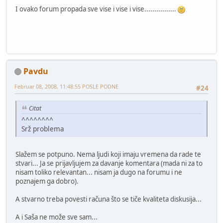
I ovako forum propada sve vise i vise i vise................
Pavdu
Februar 08, 2008, 11:48:55 POSLE PODNE
#24
Citat
^^^^^^^^
Srž problema
Slažem se potpuno. Nema ljudi koji imaju vremena da rade te
stvari... Ja se prijavljujem za davanje komentara (mada ni za to
nisam toliko relevantan... nisam ja dugo na forumu i ne
poznajem ga dobro).
A stvarno treba povesti računa što se tiče kvaliteta diskusija...
A i Saša ne može sve sam...