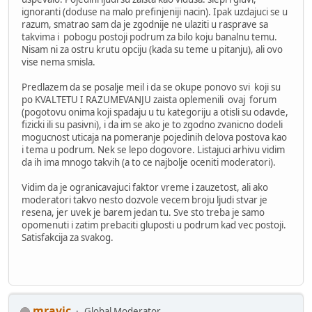
ignoranti (doduse na malo prefinjeniji nacin). Ipak uzdajuci se u
razum, smatrao sam da je zgodnije ne ulaziti u rasprave sa
takvima i pobogu postoji podrum za bilo koju banalnu temu.
Nisam ni za ostru krutu opciju (kada su teme u pitanju), ali ovo
vise nema smisla.
Predlazem da se posalje meil i da se okupe ponovo svi koji su
po KVALTETU I RAZUMEVANJU zaista oplemenili ovaj forum
(pogotovu onima koji spadaju u tu kategoriju a otisli su odavde,
fizicki ili su pasivni), i da im se ako je to zgodno zvanicno dodeli
mogucnost uticaja na pomeranje pojedinih delova postova kao
i tema u podrum. Nek se lepo dogovore. Listajuci arhivu vidim
da ih ima mnogo takvih (a to ce najbolje oceniti moderatori).
Vidim da je ogranicavajuci faktor vreme i zauzetost, ali ako
moderatori takvo nesto dozvole vecem broju ljudi stvar je
resena, jer uvek je barem jedan tu. Sve sto treba je samo
opomenuti i zatim prebaciti gluposti u podrum kad vec postoji.
Satisfakcija za svakog.
mravic
Global Moderator