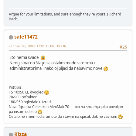
Argue for your limitations, and sure enough they're yours. (Richard
Bach)
sale11472
Februar 09, 2008, 12:01:15 PRE PODNE
#25
Eto nema svađe
Neog stvarno šta je sa ostalim moderatorima i
administratorima i nakojoj pijaci da nabavimo nove
Po(t)pis:
TS 10x50 LE dvogled
70/900 refraktor
180/950 ogledalo u izradi
Nova Igracka Celestron MiniMak 70 --- bio na snizenju jako povoljan
pa nisam odoleo
Ostalo ne smem od sramote da stavim na spisak dok ne završim
Kizza