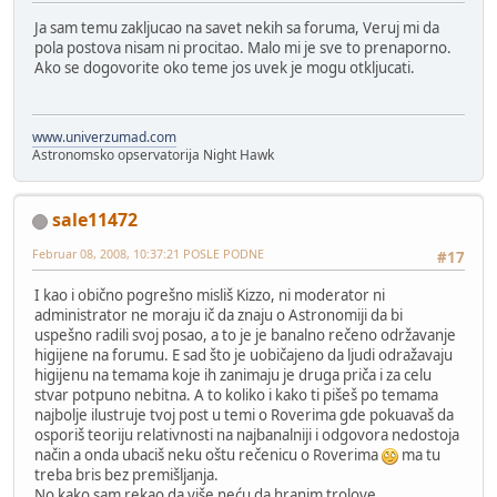
Ja sam temu zakljucao na savet nekih sa foruma, Veruj mi da
pola postova nisam ni procitao. Malo mi je sve to prenaporno.
Ako se dogovorite oko teme jos uvek je mogu otkljucati.
www.univerzumad.com
Astronomsko opservatorija Night Hawk
sale11472
Februar 08, 2008, 10:37:21 POSLE PODNE
#17
I kao i obično pogrešno misliš Kizzo, ni moderator ni
administrator ne moraju ič da znaju o Astronomiji da bi
uspešno radili svoj posao, a to je je banalno rečeno održavanje
higijene na forumu. E sad što je uobičajeno da ljudi odražavaju
higijenu na temama koje ih zanimaju je druga priča i za celu
stvar potpuno nebitna. A to koliko i kako ti pišeš po temama
najbolje ilustruje tvoj post u temi o Roverima gde pokuavaš da
osporiš teoriju relativnosti na najbanalniji i odgovora nedostoja
način a onda ubaciš neku oštu rečenicu o Roverima
ma tu
treba bris bez premišljanja.
No kako sam rekao da više neću da hranim trolove .....