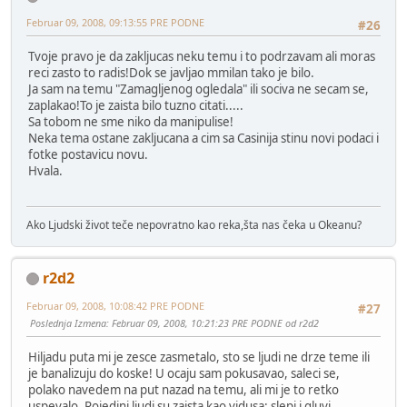
Februar 09, 2008, 09:13:55 PRE PODNE
#26
Tvoje pravo je da zakljucas neku temu i to podrzavam ali moras
reci zasto to radis!Dok se javljao mmilan tako je bilo.
Ja sam na temu "Zamagljenog ogledala" ili sociva ne secam se,
zaplakao!To je zaista bilo tuzno citati.....
Sa tobom ne sme niko da manipulise!
Neka tema ostane zakljucana a cim sa Casinija stinu novi podaci i
fotke postavicu novu.
Hvala.
Ako Ljudski život teče nepovratno kao reka,šta nas čeka u Okeanu?
r2d2
Februar 09, 2008, 10:08:42 PRE PODNE
#27
Poslednja Izmena
: Februar 09, 2008, 10:21:23 PRE PODNE od r2d2
Hiljadu puta mi je zesce zasmetalo, sto se ljudi ne drze teme ili
je banalizuju do koske! U ocaju sam pokusavao, saleci se,
polako navedem na put nazad na temu, ali mi je to retko
uspevalo. Pojedini ljudi su zaista kao vidusa: slepi i gluvi,