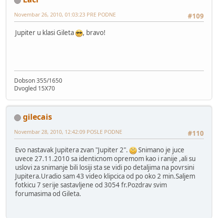
Novembar 26, 2010, 01:03:23 PRE PODNE
#109
Jupiter u klasi Gileta
, bravo!
Dobson 355/1650
Dvogled 15X70
gilecais
Novembar 28, 2010, 12:42:09 POSLE PODNE
#110
Evo nastavak Jupitera zvan "Jupiter 2".
Snimano je juce
uvece 27.11.2010 sa identicnom opremom kao i ranije ,ali su
uslovi za snimanje bili losiji sta se vidi po detaljima na povrsini
Jupitera.Uradio sam 43 video klipcica od po oko 2 min.Saljem
fotkicu 7 serije sastavljene od 3054 fr.Pozdrav svim
forumasima od Gileta.