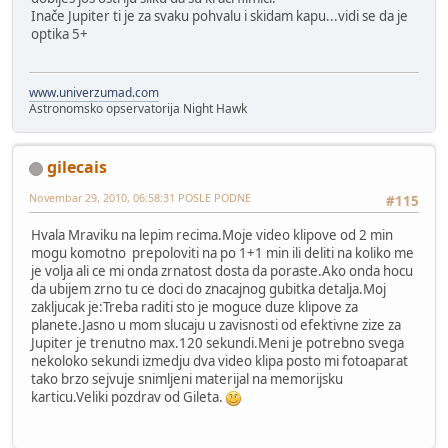
Inače Jupiter ti je za svaku pohvalu i skidam kapu...vidi se da je
optika 5+
www.univerzumad.com
Astronomsko opservatorija Night Hawk
gilecais
Novembar 29, 2010, 06:58:31 POSLE PODNE
#115
Hvala Mraviku na lepim recima.Moje video klipove od 2 min
mogu komotno prepoloviti na po 1+1 min ili deliti na koliko me
je volja ali ce mi onda zrnatost dosta da poraste.Ako onda hocu
da ubijem zrno tu ce doci do znacajnog gubitka detalja.Moj
zakljucak je:Treba raditi sto je moguce duze klipove za
planete.Jasno u mom slucaju u zavisnosti od efektivne zize za
Jupiter je trenutno max.120 sekundi.Meni je potrebno svega
nekoloko sekundi izmedju dva video klipa posto mi fotoaparat
tako brzo sejvuje snimljeni materijal na memorijsku
karticu.Veliki pozdrav od Gileta.