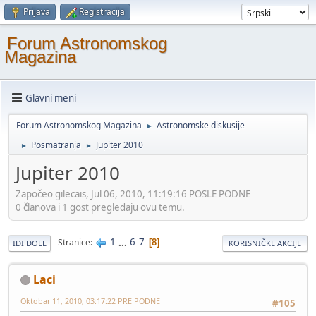
Prijava
Registracija
Forum Astronomskog
Magazina
Glavni meni
Forum Astronomskog Magazina
Astronomske diskusije
►
Posmatranja
Jupiter 2010
►
►
Jupiter 2010
Započeo gilecais, Jul 06, 2010, 11:19:16 POSLE PODNE
0 članova i 1 gost pregledaju ovu temu.
1
...
6
7
Stranice
8
IDI DOLE
KORISNIČKE AKCIJE
Laci
Oktobar 11, 2010, 03:17:22 PRE PODNE
#105