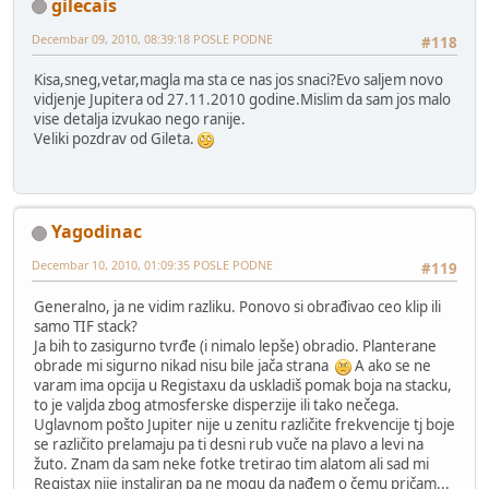
gilecais
Decembar 09, 2010, 08:39:18 POSLE PODNE
#118
Kisa,sneg,vetar,magla ma sta ce nas jos snaci?Evo saljem novo
vidjenje Jupitera od 27.11.2010 godine.Mislim da sam jos malo
vise detalja izvukao nego ranije.
Veliki pozdrav od Gileta.
Yagodinac
Decembar 10, 2010, 01:09:35 POSLE PODNE
#119
Generalno, ja ne vidim razliku. Ponovo si obrađivao ceo klip ili
samo TIF stack?
Ja bih to zasigurno tvrđe (i nimalo lepše) obradio. Planterane
obrade mi sigurno nikad nisu bile jača strana
A ako se ne
varam ima opcija u Registaxu da uskladiš pomak boja na stacku,
to je valjda zbog atmosferske disperzije ili tako nečega.
Uglavnom pošto Jupiter nije u zenitu različite frekvencije tj boje
se različito prelamaju pa ti desni rub vuče na plavo a levi na
žuto. Znam da sam neke fotke tretirao tim alatom ali sad mi
Registax nije instaliran pa ne mogu da nađem o čemu pričam...