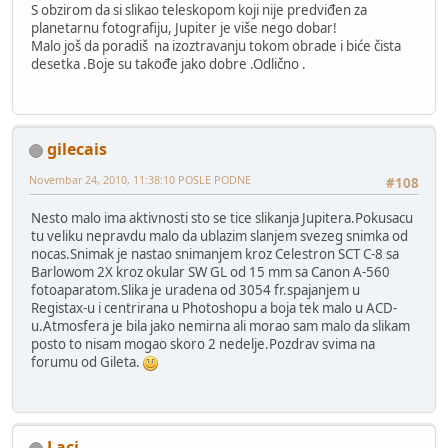
S obzirom da si slikao teleskopom koji nije predviđen za
planetarnu fotografiju, Jupiter je više nego dobar!
Malo još da poradiš na izoztravanju tokom obrade i biće čista
desetka .Boje su takođe jako dobre .Odlično .
gilecais
Novembar 24, 2010, 11:38:10 POSLE PODNE
#108
Nesto malo ima aktivnosti sto se tice slikanja Jupitera.Pokusacu
tu veliku nepravdu malo da ublazim slanjem svezeg snimka od
nocas.Snimak je nastao snimanjem kroz Celestron SCT C-8 sa
Barlowom 2X kroz okular SW GL od 15 mm sa Canon A-560
fotoaparatom.Slika je uradena od 3054 fr.spajanjem u
Registax-u i centrirana u Photoshopu a boja tek malo u ACD-
u.Atmosfera je bila jako nemirna ali morao sam malo da slikam
posto to nisam mogao skoro 2 nedelje.Pozdrav svima na
forumu od Gileta.
Laci