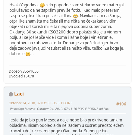
Hvala Yagodinac
celo popodne sam stekirao video materijal i
pokušavao da ne zapržim previše fotku. Kad malo preteram,
raspu se pikseli kao pesak sa dlana
. Navikao sam na Sonija,
otprilike znam šta me čeka (ili me ništa ne čeka) kada vidim
objekat i od koristi mi je ta njegova osobina super zuma.
Okidanje 30 sekundi i ISO3200 dobro pokažu šta je u vidnom
polju ali se još lepše vide i koma i lažne boje i vinjetiranje,
pogotovu na rubovima fotki. Dobar je za početnika jer brzo
daje zadovoljavajući rezultat ali za nešto više, teško. Za koga je,
dobar je
...
Dobson 355/1650
Dvogled 15X70
Laci
Oktobar 24, 2010, 07:03:18 POSLE PODNE
#106
Poslednja Izmena
: Oktobar 24, 2010, 07:11:10 POSLE PODNE od Laci
Jeste da je bio pun Mesec a da je nebo bilo prekriveno tankim
oblacima, nisam odoleo a da ne izađem u susret predstojećem
tranzitu Velike crvene pege i Ganimeda. Seeing je bio