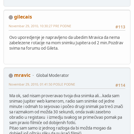
gilecais
Novembar 29, 2010, 10:30:27 PRE PODNE
#113
Ovo uporedjenje je napravljeno da ubedim Mravica da nema
zabelezene rotacije na mom snimku Jupitera od 2 min.Pozdrav
svima na forumu od Gileta.
mravic
Global Moderator
Novembar 29, 2010, 01:41:50 POSLE PODNE
#114
Ma ok, sad nisam proveravao tvoja dva snimka ali...kada sam
snimao Jupiter web kamerom, radio sam snimke od jedne
minute i odmah to sejvovao i počeo drugi snimak pa treći znači
sa razmakom od možda 30 sekundi, onda svaki zasebno
obradio u registaxu i izmedju svakog se primećivao pomak pa
sam pravio filmiće od dobijenih fotki.
Pitao sam samo iz jednog razloga da bi možda mogao da
dobiješ još oštriju sliku da su kraći filmići.