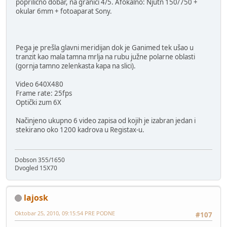
poprilično dobar, na granici 4/5. Afokalno: Njutn 150/750 +
okular 6mm + fotoaparat Sony.
Pega je prešla glavni meridijan dok je Ganimed tek ušao u
tranzit kao mala tamna mrlja na rubu južne polarne oblasti
(gornja tamno zelenkasta kapa na slici).
Video 640X480
Frame rate: 25fps
Optički zum 6X
Načinjeno ukupno 6 video zapisa od kojih je izabran jedan i
stekirano oko 1200 kadrova u Registax-u.
Dobson 355/1650
Dvogled 15X70
lajosk
Oktobar 25, 2010, 09:15:54 PRE PODNE
#107