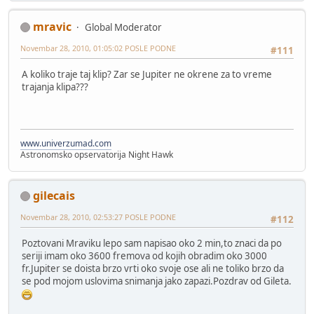
mravic
Global Moderator
Novembar 28, 2010, 01:05:02 POSLE PODNE
#111
A koliko traje taj klip? Zar se Jupiter ne okrene za to vreme
trajanja klipa???
www.univerzumad.com
Astronomsko opservatorija Night Hawk
gilecais
Novembar 28, 2010, 02:53:27 POSLE PODNE
#112
Poztovani Mraviku lepo sam napisao oko 2 min,to znaci da po
seriji imam oko 3600 fremova od kojih obradim oko 3000
fr.Jupiter se doista brzo vrti oko svoje ose ali ne toliko brzo da
se pod mojom uslovima snimanja jako zapazi.Pozdrav od Gileta.