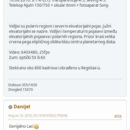
Telekop Njutn 150/750 + okular 6mm + fotoaparat Sony.
Vidljivi su polarni regioni i severni ekvatorijalni pojas. Južni
ekvatorijalni se nazire. Vidljivi i temperaturni pojasevi između
ekvatorijalnih pojaseva i polarnih regiona. Prizor krasi velika
crvena pega eliptičnog oblika blizu centra planetarnog diska.
Video: 640X480, 25fps
Zum: optički 5X ili 6X
Stekirano oko 800 kadrova i obrađeno u Registax-u.
Dobson 355/1650
Dvogled 15X70
Danijel
Avgust 16, 2010, 03:19:40 POSLE PODNE
#59
Genijalno Laci