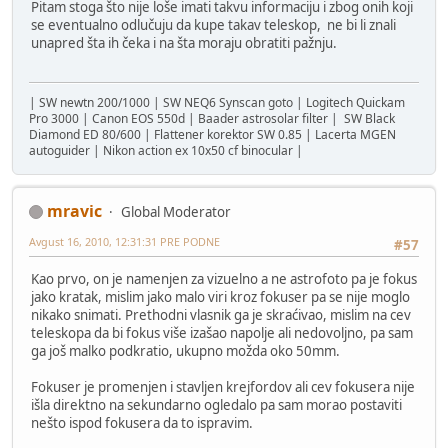
Pitam stoga što nije loše imati takvu informaciju i zbog onih koji
se eventualno odlučuju da kupe takav teleskop, ne bi li znali
unapred šta ih čeka i na šta moraju obratiti pažnju.
| SW newtn 200/1000 | SW NEQ6 Synscan goto | Logitech Quickam
Pro 3000 | Canon EOS 550d | Baader astrosolar filter | SW Black
Diamond ED 80/600 | Flattener korektor SW 0.85 | Lacerta MGEN
autoguider | Nikon action ex 10x50 cf binocular |
mravic
Global Moderator
Avgust 16, 2010, 12:31:31 PRE PODNE
#57
Kao prvo, on je namenjen za vizuelno a ne astrofoto pa je fokus
jako kratak, mislim jako malo viri kroz fokuser pa se nije moglo
nikako snimati. Prethodni vlasnik ga je skraćivao, mislim na cev
teleskopa da bi fokus više izašao napolje ali nedovoljno, pa sam
ga još malko podkratio, ukupno možda oko 50mm.
Fokuser je promenjen i stavljen krejfordov ali cev fokusera nije
išla direktno na sekundarno ogledalo pa sam morao postaviti
nešto ispod fokusera da to ispravim.