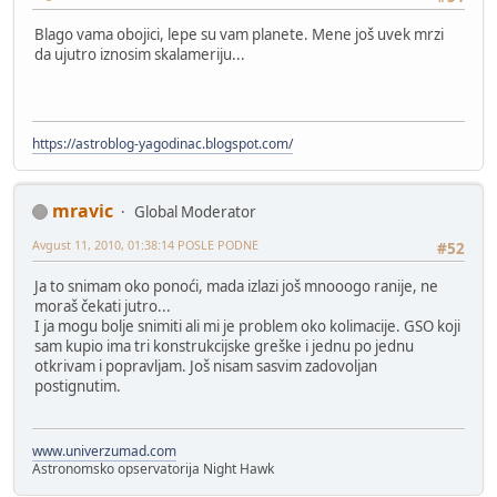
Blago vama obojici, lepe su vam planete. Mene još uvek mrzi
da ujutro iznosim skalameriju...
https://astroblog-yagodinac.blogspot.com/
mravic
Global Moderator
Avgust 11, 2010, 01:38:14 POSLE PODNE
#52
Ja to snimam oko ponoći, mada izlazi još mnooogo ranije, ne
moraš čekati jutro...
I ja mogu bolje snimiti ali mi je problem oko kolimacije. GSO koji
sam kupio ima tri konstrukcijske greške i jednu po jednu
otkrivam i popravljam. Još nisam sasvim zadovoljan
postignutim.
www.univerzumad.com
Astronomsko opservatorija Night Hawk