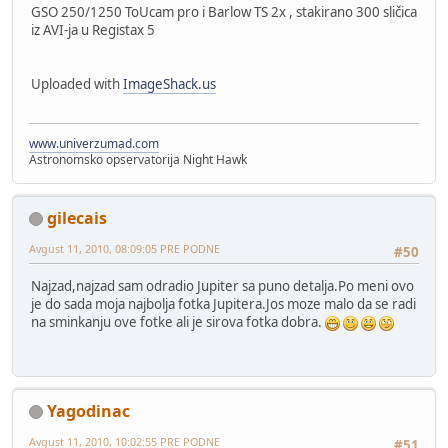
GSO 250/1250 ToUcam pro i Barlow TS 2x , stakirano 300 sličica
iz AVI-ja u Registax 5
Uploaded with
ImageShack.us
www.univerzumad.com
Astronomsko opservatorija Night Hawk
gilecais
Avgust 11, 2010, 08:09:05 PRE PODNE
#50
Najzad,najzad sam odradio Jupiter sa puno detalja.Po meni ovo
je do sada moja najbolja fotka Jupitera.Jos moze malo da se radi
na sminkanju ove fotke ali je sirova fotka dobra.
Yagodinac
Avgust 11, 2010, 10:02:55 PRE PODNE
#51