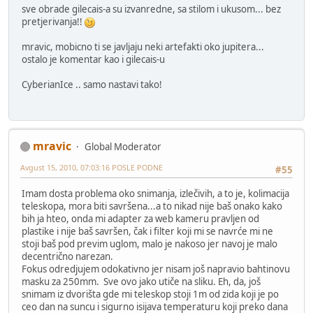
sve obrade gilecais-a su izvanredne, sa stilom i ukusom... bez
pretjerivanja!!
mravic, mobicno ti se javljaju neki artefakti oko jupitera...
ostalo je komentar kao i gilecais-u
CyberianIce .. samo nastavi tako!
mravic
Global Moderator
Avgust 15, 2010, 07:03:16 POSLE PODNE
#55
Imam dosta problema oko snimanja, izlečivih, a to je, kolimacija
teleskopa, mora biti savršena...a to nikad nije baš onako kako
bih ja hteo, onda mi adapter za web kameru pravljen od
plastike i nije baš savršen, čak i filter koji mi se navrće mi ne
stoji baš pod previm uglom, malo je nakoso jer navoj je malo
decentrično narezan.
Fokus odredjujem odokativno jer nisam još napravio bahtinovu
masku za 250mm. Sve ovo jako utiče na sliku. Eh, da, još
snimam iz dvorišta gde mi teleskop stoji 1m od zida koji je po
ceo dan na suncu i sigurno isijava temperaturu koji preko dana