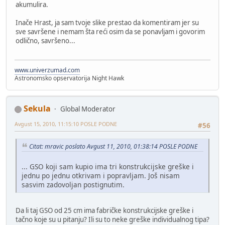
akumulira.
Inače Hrast, ja sam tvoje slike prestao da komentiram jer su
sve savršene i nemam šta reći osim da se ponavljam i govorim
odlično, savršeno...
www.univerzumad.com
Astronomsko opservatorija Night Hawk
Sekula
Global Moderator
Avgust 15, 2010, 11:15:10 POSLE PODNE
#56
Citat: mravic poslato Avgust 11, 2010, 01:38:14 POSLE PODNE
... GSO koji sam kupio ima tri konstrukcijske greške i
jednu po jednu otkrivam i popravljam. Još nisam
sasvim zadovoljan postignutim.
Da li taj GSO od 25 cm ima fabričke konstrukcijske greške i
tačno koje su u pitanju? Ili su to neke greške individualnog tipa?