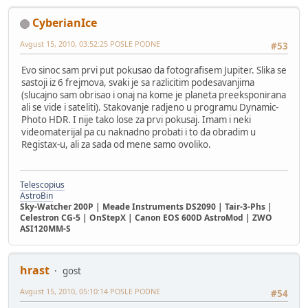
CyberianIce
Avgust 15, 2010, 03:52:25 POSLE PODNE
#53
Evo sinoc sam prvi put pokusao da fotografisem Jupiter. Slika se
sastoji iz 6 frejmova, svaki je sa razlicitim podesavanjima
(slucajno sam obrisao i onaj na kome je planeta preeksponirana
ali se vide i sateliti). Stakovanje radjeno u programu Dynamic-
Photo HDR. I nije tako lose za prvi pokusaj. Imam i neki
videomaterijal pa cu naknadno probati i to da obradim u
Registax-u, ali za sada od mene samo ovoliko.
Telescopius
AstroBin
Sky-Watcher 200P | Meade Instruments DS2090 | Tair-3-Phs |
Celestron CG-5 | OnStepX | Canon EOS 600D AstroMod | ZWO
ASI120MM-S
hrast
gost
Avgust 15, 2010, 05:10:14 POSLE PODNE
#54