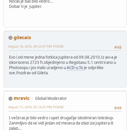
Noćas je baš bilo vedro...
Dobar ti je Jupiter.
gilecais
Avgust 10, 2010, 09:52:47 PRE PODNE
#48
Evo i od mene jedna fotkica Jupitera od 09.08.2010.Iz avi-a je
iskorisceno 2723 fr.objedinjeno u Registaxu 5.1 centrirano u
Photosopu i jos malo uradjeno u
ACD-u.To
je odprilike
sve.Pozdrav od Gileta.
mravic
Global Moderator
Avgust 11, 2010, 01:14:25 PRE PODNE
#49
I večeras je bilo vedro i opet drugačije iskolimiran teleskop.
Zanimljivo da se vidi jedan od meseca da izlazi iza Jupitera ili
zalazi...