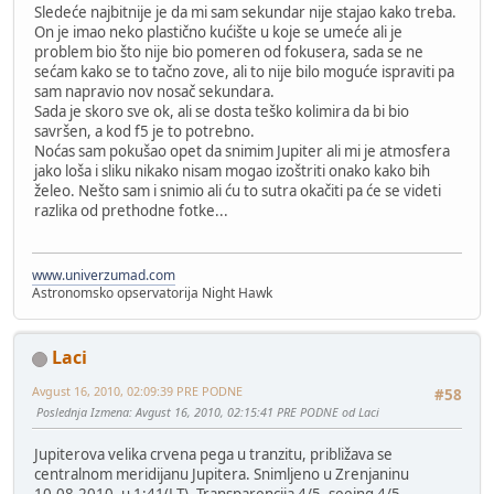
Sledeće najbitnije je da mi sam sekundar nije stajao kako treba.
On je imao neko plastično kućište u koje se umeće ali je
problem bio što nije bio pomeren od fokusera, sada se ne
sećam kako se to tačno zove, ali to nije bilo moguće ispraviti pa
sam napravio nov nosač sekundara.
Sada je skoro sve ok, ali se dosta teško kolimira da bi bio
savršen, a kod f5 je to potrebno.
Noćas sam pokušao opet da snimim Jupiter ali mi je atmosfera
jako loša i sliku nikako nisam mogao izoštriti onako kako bih
želeo. Nešto sam i snimio ali ću to sutra okačiti pa će se videti
razlika od prethodne fotke...
www.univerzumad.com
Astronomsko opservatorija Night Hawk
Laci
Avgust 16, 2010, 02:09:39 PRE PODNE
#58
Poslednja Izmena
: Avgust 16, 2010, 02:15:41 PRE PODNE od Laci
Jupiterova velika crvena pega u tranzitu, približava se
centralnom meridijanu Jupitera. Snimljeno u Zrenjaninu
10.08.2010. u 1:41(LT). Transparencija 4/5, seeing 4/5.