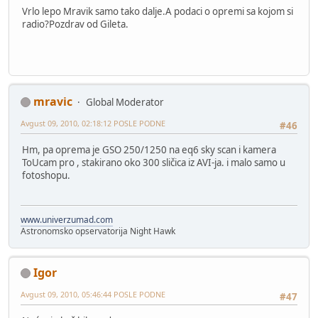
Vrlo lepo Mravik samo tako dalje.A podaci o opremi sa kojom si
radio?Pozdrav od Gileta.
mravic
Global Moderator
Avgust 09, 2010, 02:18:12 POSLE PODNE
#46
Hm, pa oprema je GSO 250/1250 na eq6 sky scan i kamera
ToUcam pro , stakirano oko 300 sličica iz AVI-ja. i malo samo u
fotoshopu.
www.univerzumad.com
Astronomsko opservatorija Night Hawk
Igor
Avgust 09, 2010, 05:46:44 POSLE PODNE
#47