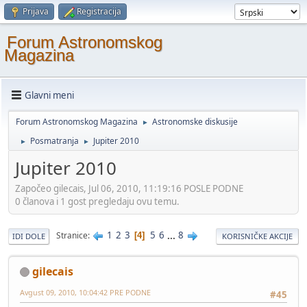
Prijava
Registracija
Forum Astronomskog
Magazina
Glavni meni
Forum Astronomskog Magazina
Astronomske diskusije
►
Posmatranja
Jupiter 2010
►
►
Jupiter 2010
Započeo gilecais, Jul 06, 2010, 11:19:16 POSLE PODNE
0 članova i 1 gost pregledaju ovu temu.
1
2
3
5
6
...
8
Stranice
4
IDI DOLE
KORISNIČKE AKCIJE
gilecais
Avgust 09, 2010, 10:04:42 PRE PODNE
#45