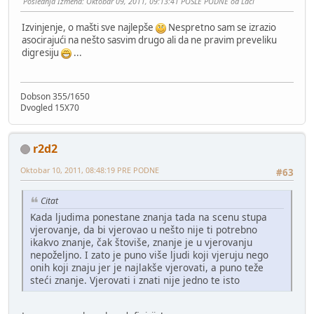
Poslednja Izmena
: Oktobar 09, 2011, 09:13:41 POSLE PODNE od Laci
Izvinjenje, o mašti sve najlepše
Nespretno sam se izrazio
asocirajući na nešto sasvim drugo ali da ne pravim preveliku
digresiju
...
Dobson 355/1650
Dvogled 15X70
r2d2
Oktobar 10, 2011, 08:48:19 PRE PODNE
#63
Citat
Kada ljudima ponestane znanja tada na scenu stupa
vjerovanje, da bi vjerovao u nešto nije ti potrebno
ikakvo znanje, čak štoviše, znanje je u vjerovanju
nepoželjno. I zato je puno više ljudi koji vjeruju nego
onih koji znaju jer je najlakše vjerovati, a puno teže
steći znanje. Vjerovati i znati nije jedno te isto