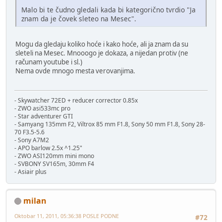
Malo bi te čudno gledali kada bi kategorično tvrdio "Ja
znam da je čovek sleteo na Mesec".
Mogu da gledaju koliko hoće i kako hoće, ali ja znam da su
sleteli na Mesec. Mnooogo je dokaza, a nijedan protiv (ne
računam youtube i sl.)
Nema ovde mnogo mesta verovanjima.
- Skywatcher 72ED + reducer corrector 0.85x
- ZWO asi533mc pro
- Star adventurer GTI
- Samyang 135mm F2, Viltrox 85 mm F1.8, Sony 50 mm F1.8, Sony 28-
70 F3.5-5.6
- Sony A7M2
- APO barlow 2.5x ^1.25"
- ZWO ASI120mm mini mono
- SVBONY SV165m, 30mm F4
- Asiair plus
milan
Oktobar 11, 2011, 05:36:38 POSLE PODNE
#72