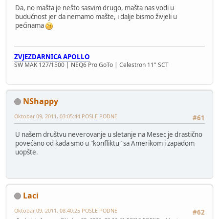
Da, no mašta je nešto sasvim drugo, mašta nas vodi u
budućnost jer da nemamo mašte, i dalje bismo živjeli u
pećinama
ZVJEZDARNICA APOLLO
SW MAK 127/1500 | NEQ6 Pro GoTo | Celestron 11" SCT
NShappy
Oktobar 09, 2011, 03:05:44 POSLE PODNE
#61
U našem društvu neverovanje u sletanje na Mesec je drastično
povećano od kada smo u "konfliktu" sa Amerikom i zapadom
uopšte.
Laci
Oktobar 09, 2011, 08:40:25 POSLE PODNE
#62