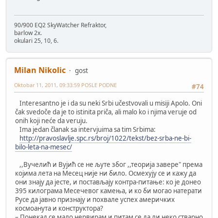
90/900 EQ2 SkyWatcher Refraktor,
barlow 2x.
okulari 25, 10, 6.
Milan Nikolic
gost
Oktobar 11, 2011, 09:33:59 POSLE PODNE
#74
Interesantno je i da su neki Srbi učestvovali u misiji Apolo. Oni
čak svedoče da je to istinita priča, ali malo ko i njima veruje od
onih koji neće da veruju.
Ima jedan članak sa intervjuima sa tim Srbima:
http://pravoslavlje.spc.rs/broj/1022/tekst/bez-srba-ne-bi-
bilo-leta-na-mesec/
,,Вучелић и Вујић се не љуте због ,,теорија завере" према
којима лета на Месец није ни било. Осмехују се и кажу да
они знају да јесте, и постављају контра-питање: ко је донео
395 килограма Месечевог камења, и ко би могао натерати
Русе да јавно признају и похвале успех америчких
космоанута и конструктора?
– Понекад се мало нервирам и питам се да ли неко стварно