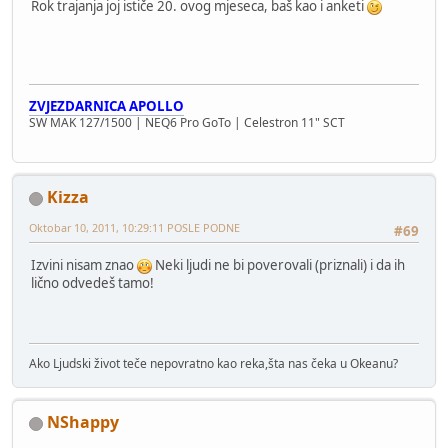
Rok trajanja joj ističe 20. ovog mjeseca, baš kao i anketi
ZVJEZDARNICA APOLLO
SW MAK 127/1500 | NEQ6 Pro GoTo | Celestron 11" SCT
Kizza
Oktobar 10, 2011, 10:29:11 POSLE PODNE
#69
Izvini nisam znao
Neki ljudi ne bi poverovali (priznali) i da ih
lično odvedeš tamo!
Ako Ljudski život teče nepovratno kao reka,šta nas čeka u Okeanu?
NShappy