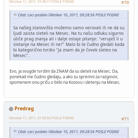
Oktobar 11, 2011, 01:49:17 POSLE PODNE
#70
Citat: Laci poslato Oktobar 10, 2011, 09:28:56 POSLE PODNE
Sa našeg stanovišta možemo samo verovati ili ne da su
ljudi zaista sleteli na Mesec. Na tu našu odluku sigurno
utiče prag znanja ali i dalje ostaje pitanje: "veruješ li u
sletanje na Mesec ili ne?" Malo bi te čudno gledali kada
bi kategorično tvrdio "Ja znam da je čovek sleteo na
Mesec".
Evo, ja svugde tvrdim da ZNAM da su sleteli na Mesec. Da,
ponekad me čudno gledaju, a ako su spremni za razgovor,
spomenem onu priču o bitki na Kosovu i sletenju na Mesec.
Predrag
Oktobar 11, 2011, 01:59:56 POSLE PODNE
#71
Citat: Laci poslato Oktobar 10, 2011, 09:28:56 POSLE PODNE