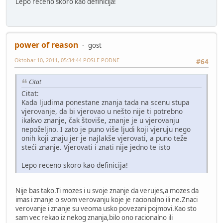
Lepo receno skoro kao definicija!
power of reason
gost
Oktobar 10, 2011, 05:34:44 POSLE PODNE
#64
Citat
Citat:
Kada ljudima ponestane znanja tada na scenu stupa
vjerovanje, da bi vjerovao u nešto nije ti potrebno
ikakvo znanje, čak štoviše, znanje je u vjerovanju
nepoželjno. I zato je puno više ljudi koji vjeruju nego
onih koji znaju jer je najlakše vjerovati, a puno teže
steći znanje. Vjerovati i znati nije jedno te isto
Lepo receno skoro kao definicija!
Nije bas tako.Ti mozes i u svoje znanje da verujes,a mozes da
imas i znanje o svom verovanju koje je racionalno ili ne.Znaci
verovanje i znanje su veoma usko povezani pojmovi.Kao sto
sam vec rekao iz nekog znanja,bilo ono racionalno ili