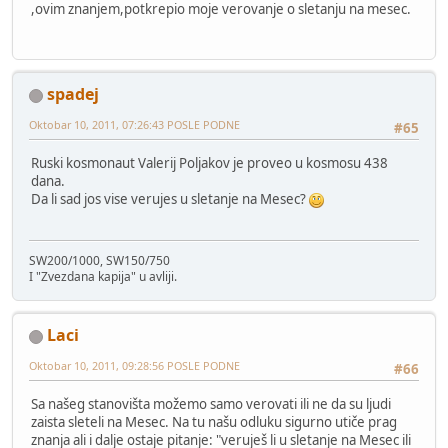
,ovim znanjem,potkrepio moje verovanje o sletanju na mesec.
spadej
Oktobar 10, 2011, 07:26:43 POSLE PODNE
#65
Ruski kosmonaut Valerij Poljakov je proveo u kosmosu 438
dana.
Da li sad jos vise verujes u sletanje na Mesec?
SW200/1000, SW150/750
I "Zvezdana kapija" u avliji.
Laci
Oktobar 10, 2011, 09:28:56 POSLE PODNE
#66
Sa našeg stanovišta možemo samo verovati ili ne da su ljudi
zaista sleteli na Mesec. Na tu našu odluku sigurno utiče prag
znanja ali i dalje ostaje pitanje: "veruješ li u sletanje na Mesec ili