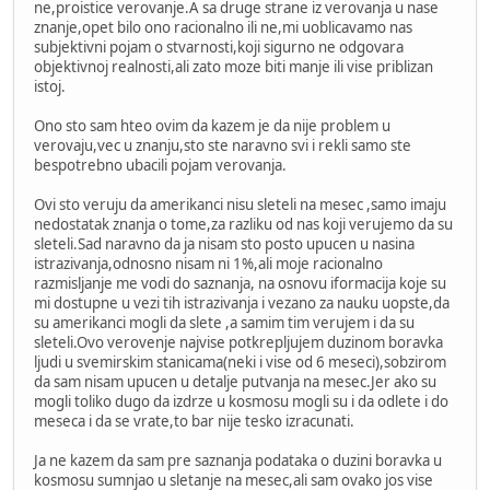
ne,proistice verovanje.A sa druge strane iz verovanja u nase
znanje,opet bilo ono racionalno ili ne,mi uoblicavamo nas
subjektivni pojam o stvarnosti,koji sigurno ne odgovara
objektivnoj realnosti,ali zato moze biti manje ili vise priblizan
istoj.
Ono sto sam hteo ovim da kazem je da nije problem u
verovaju,vec u znanju,sto ste naravno svi i rekli samo ste
bespotrebno ubacili pojam verovanja.
Ovi sto veruju da amerikanci nisu sleteli na mesec ,samo imaju
nedostatak znanja o tome,za razliku od nas koji verujemo da su
sleteli.Sad naravno da ja nisam sto posto upucen u nasina
istrazivanja,odnosno nisam ni 1%,ali moje racionalno
razmisljanje me vodi do saznanja, na osnovu iformacija koje su
mi dostupne u vezi tih istrazivanja i vezano za nauku uopste,da
su amerikanci mogli da slete ,a samim tim verujem i da su
sleteli.Ovo verovenje najvise potkrepljujem duzinom boravka
ljudi u svemirskim stanicama(neki i vise od 6 meseci),sobzirom
da sam nisam upucen u detalje putvanja na mesec.Jer ako su
mogli toliko dugo da izdrze u kosmosu mogli su i da odlete i do
meseca i da se vrate,to bar nije tesko izracunati.
Ja ne kazem da sam pre saznanja podataka o duzini boravka u
kosmosu sumnjao u sletanje na mesec,ali sam ovako jos vise