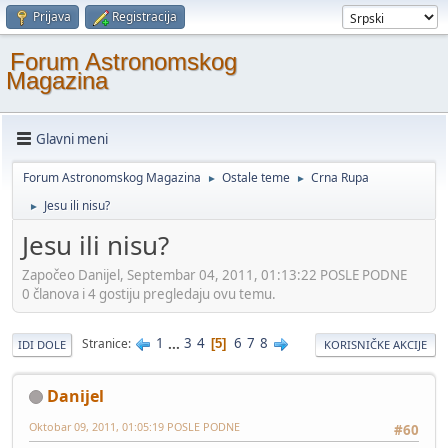
Prijava
Registracija
Forum Astronomskog
Magazina
Glavni meni
Forum Astronomskog Magazina
Ostale teme
Crna Rupa
►
►
Jesu ili nisu?
►
Jesu ili nisu?
Započeo Danijel, Septembar 04, 2011, 01:13:22 POSLE PODNE
0 članova i 4 gostiju pregledaju ovu temu.
1
...
3
4
6
7
8
Stranice
5
IDI DOLE
KORISNIČKE AKCIJE
Danijel
Oktobar 09, 2011, 01:05:19 POSLE PODNE
#60