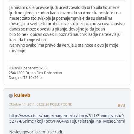
Ja mislim da je previse ljudi ucestvovalo da bi to bila laz,mene
ljudi ne gledaju cudno kada kazem da su Amerikanci sleteli na
mesec zato sto svi(koje ja poznajem)misle da su sleteli na
mesec,ceo svet je to pratio a sve sto je znacajno za covecanstvo
danas se moze dovesti u pitanje,dovoljno je da jedan
bilo to neki obican covek ili poznati naucnik izadje na televiziju i
kaze da to nije istina.
Naravno svako ima pravo da veruje u sta hoce a ovo je moje
misljenje.
HARWIX panarett 8x30
254/1200 Draco Flex Dobsonian
Dvogled TS 10x50 Le
kulevb
Oktobar 11, 2011, 08:28:20 POSLE PODNE
#73
http://www.rts.rs/page/magazine/sr/story/511/Zanimljivosti/9
52774/Snimci+koji+potvr%C4%91uju+sletanja+na+Mesec.html
Naslov govori o cemu se radi.