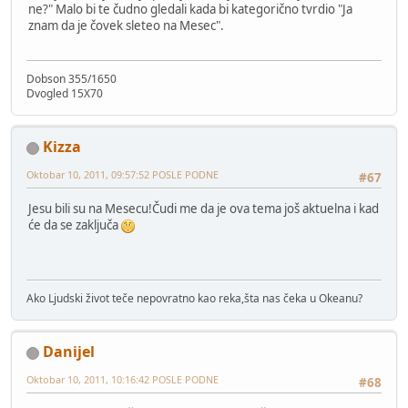
ne?" Malo bi te čudno gledali kada bi kategorično tvrdio "Ja
znam da je čovek sleteo na Mesec".
Dobson 355/1650
Dvogled 15X70
Kizza
Oktobar 10, 2011, 09:57:52 POSLE PODNE
#67
Jesu bili su na Mesecu!Čudi me da je ova tema još aktuelna i kad
će da se zaključa
Ako Ljudski život teče nepovratno kao reka,šta nas čeka u Okeanu?
Danijel
Oktobar 10, 2011, 10:16:42 POSLE PODNE
#68