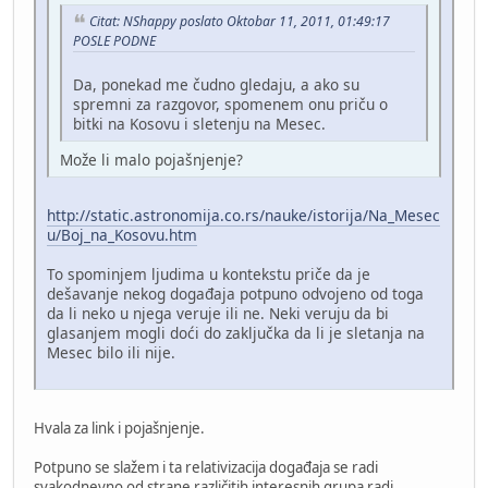
Citat: NShappy poslato Oktobar 11, 2011, 01:49:17
POSLE PODNE
Da, ponekad me čudno gledaju, a ako su
spremni za razgovor, spomenem onu priču o
bitki na Kosovu i sletenju na Mesec.
Može li malo pojašnjenje?
http://static.astronomija.co.rs/nauke/istorija/Na_Mesec
u/Boj_na_Kosovu.htm
To spominjem ljudima u kontekstu priče da je
dešavanje nekog događaja potpuno odvojeno od toga
da li neko u njega veruje ili ne. Neki veruju da bi
glasanjem mogli doći do zaključka da li je sletanja na
Mesec bilo ili nije.
Hvala za link i pojašnjenje.
Potpuno se slažem i ta relativizacija događaja se radi
svakodnevno od strane različitih interesnih grupa radi