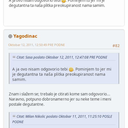
A ja ovo nisam odgovorio tebi
. Pominjem to jer mi je
degutantna ta naša plitka preokupiranost nama samim.
Yagodinac
Oktobar 12, 2011, 12:50:49 PRE PODNE
#82
Citat: Sasa poslato Oktobar 12, 2011, 12:47:08 PRE PODNE
A ja ovo nisam odgovorio tebi
. Pominjem to jer mi
je degutantna ta naša plitka preokupiranost nama
samim.
Znam i slažem se; trebalo je citirati kome sam odgovorio...
Naravno, potpuno dobronamerno jer su neke teme i meni
postale degutantne.
Citat: Milan Nikolic poslato Oktobar 11, 2011, 11:25:10 POSLE
PODNE