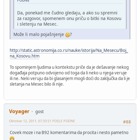
PODNE
Da, ponekad me čudno gledaju, a ako su spremni
za razgovor, spomenem onu priču o bitki na Kosovu
i sletenju na Mesec.
Može li malo pojašnjenje
?
http://static.astronomija.co.rs/nauke/istorija/Na_Mesecu/Boj_
na_Kosovu.htm
To spominjem ljudima u kontekstu priče da je dešavanje nekog
događaja potpuno odvojeno od toga da li neko u njega veruje
ili ne. Neki veruju da bi glasanjem mogli doći do zaključka da li je
sletanja na Mesec bilo ili nije.
Voyager
gost
Oktobar 12, 2011, 07:33:51 POSLE PODNE
#88
Covek moze i na B92 komentarima da procita i nesto pametno