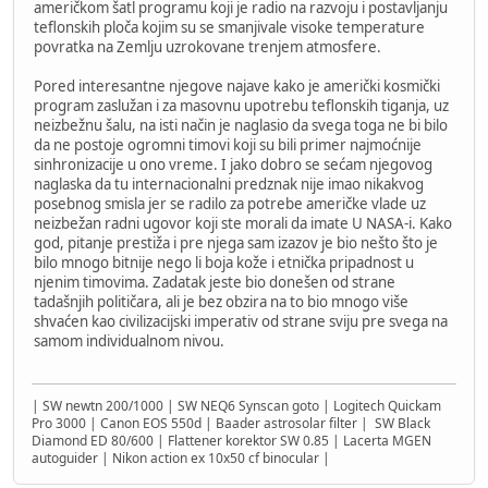
američkom šatl programu koji je radio na razvoju i postavljanju
teflonskih ploča kojim su se smanjivale visoke temperature
povratka na Zemlju uzrokovane trenjem atmosfere.
Pored interesantne njegove najave kako je američki kosmički
program zaslužan i za masovnu upotrebu teflonskih tiganja, uz
neizbežnu šalu, na isti način je naglasio da svega toga ne bi bilo
da ne postoje ogromni timovi koji su bili primer najmoćnije
sinhronizacije u ono vreme. I jako dobro se sećam njegovog
naglaska da tu internacionalni predznak nije imao nikakvog
posebnog smisla jer se radilo za potrebe američke vlade uz
neizbežan radni ugovor koji ste morali da imate U NASA-i. Kako
god, pitanje prestiža i pre njega sam izazov je bio nešto što je
bilo mnogo bitnije nego li boja kože i etnička pripadnost u
njenim timovima. Zadatak jeste bio donešen od strane
tadašnjih političara, ali je bez obzira na to bio mnogo više
shvaćen kao civilizacijski imperativ od strane sviju pre svega na
samom individualnom nivou.
| SW newtn 200/1000 | SW NEQ6 Synscan goto | Logitech Quickam
Pro 3000 | Canon EOS 550d | Baader astrosolar filter | SW Black
Diamond ED 80/600 | Flattener korektor SW 0.85 | Lacerta MGEN
autoguider | Nikon action ex 10x50 cf binocular |