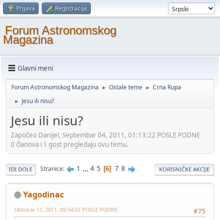
Prijava
Registracija
Forum Astronomskog
Magazina
Glavni meni
Forum Astronomskog Magazina
Ostale teme
Crna Rupa
►
►
Jesu ili nisu?
►
Jesu ili nisu?
Započeo Danijel, Septembar 04, 2011, 01:13:22 POSLE PODNE
0 članova i 1 gost pregledaju ovu temu.
1
...
4
5
7
8
Stranice
6
IDI DOLE
KORISNIČKE AKCIJE
Yagodinac
Oktobar 11, 2011, 09:54:02 POSLE PODNE
#75