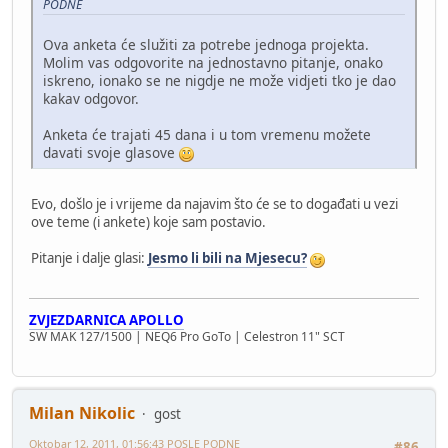
PODNE
Ova anketa će služiti za potrebe jednoga projekta.
Molim vas odgovorite na jednostavno pitanje, onako
iskreno, ionako se ne nigdje ne može vidjeti tko je dao
kakav odgovor.
Anketa će trajati 45 dana i u tom vremenu možete
davati svoje glasove
Evo, došlo je i vrijeme da najavim što će se to događati u vezi
ove teme (i ankete) koje sam postavio.
Pitanje i dalje glasi:
Jesmo li bili na Mjesecu?
ZVJEZDARNICA APOLLO
SW MAK 127/1500 | NEQ6 Pro GoTo | Celestron 11" SCT
Milan Nikolic
gost
Oktobar 12, 2011, 01:56:43 POSLE PODNE
#86