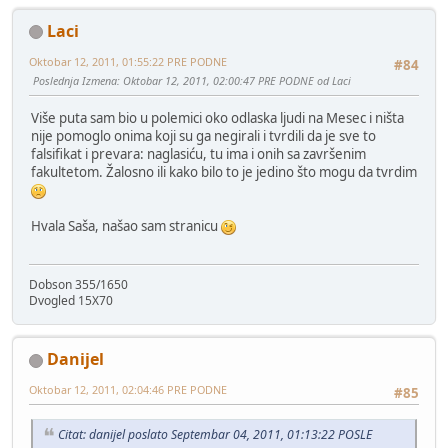
Laci
Oktobar 12, 2011, 01:55:22 PRE PODNE
#84
Poslednja Izmena
: Oktobar 12, 2011, 02:00:47 PRE PODNE od Laci
Više puta sam bio u polemici oko odlaska ljudi na Mesec i ništa
nije pomoglo onima koji su ga negirali i tvrdili da je sve to
falsifikat i prevara: naglasiću, tu ima i onih sa završenim
fakultetom. Žalosno ili kako bilo to je jedino što mogu da tvrdim
Hvala Saša, našao sam stranicu
Dobson 355/1650
Dvogled 15X70
Danijel
Oktobar 12, 2011, 02:04:46 PRE PODNE
#85
Citat: danijel poslato Septembar 04, 2011, 01:13:22 POSLE