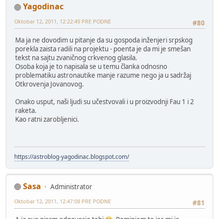
Yagodinac
Oktobar 12, 2011, 12:22:49 PRE PODNE
#80
Ma ja ne dovodim u pitanje da su gospoda inženjeri srpskog
porekla zaista radili na projektu - poenta je da mi je smešan
tekst na sajtu zvaničnog crkvenog glasila.
Osoba koja je to napisala se u temu članka odnosno
problematiku astronautike manje razume nego ja u sadržaj
Otkrovenja Jovanovog.
Onako usput, naši ljudi su učestvovali i u proizvodnji Fau 1 i 2
raketa.
Kao ratni zarobljenici.
https://astroblog-yagodinac.blogspot.com/
Sasa
Administrator
Oktobar 12, 2011, 12:47:08 PRE PODNE
#81