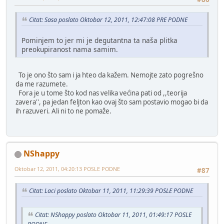
Citat: Sasa poslato Oktobar 12, 2011, 12:47:08 PRE PODNE
Pominjem to jer mi je degutantna ta naša plitka
preokupiranost nama samim.
To je ono što sam i ja hteo da kažem. Nemojte zato pogrešno
da me razumete.
Fora je u tome što kod nas velika većina pati od ,,teorija
zavera'', pa jedan feljton kao ovaj što sam postavio mogao bi da
ih razuveri. Ali ni to ne pomaže.
NShappy
Oktobar 12, 2011, 04:20:13 POSLE PODNE
#87
Citat: Laci poslato Oktobar 11, 2011, 11:29:39 POSLE PODNE
Citat: NShappy poslato Oktobar 11, 2011, 01:49:17 POSLE