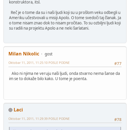
konstruktora, itsl.
Reč je o tome da su i naši ljudi koji su u prošlom veku odbegli u
Ameriku učestvovali u misiji Apolo. O tome svedoči taj članak. Ja
o tome nisam znao dok to nisam pročitao. To su ozbiljni ljudi koji
su radili na projektu Apolo a ne neki šarlatani.
Milan Nikolic
gost
Oktobar 11, 2011, 11:25:10 POSLE PODNE
#77
Ako ni njima ne veruju naši ljudi, onda stvarno nema šanse da
im se to dokaže bilo kako. U tome je poenta.
Laci
Oktobar 11, 2011, 11:29:39 POSLE PODNE
#78