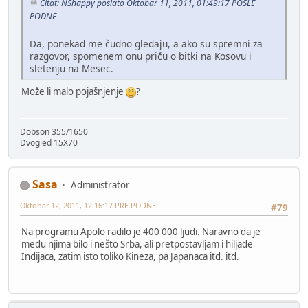
Citat: NShappy poslato Oktobar 11, 2011, 01:49:17 POSLE
PODNE
Da, ponekad me čudno gledaju, a ako su spremni za
razgovor, spomenem onu priču o bitki na Kosovu i
sletenju na Mesec.
Može li malo pojašnjenje
?
Dobson 355/1650
Dvogled 15X70
Sasa
Administrator
Oktobar 12, 2011, 12:16:17 PRE PODNE
#79
Na programu Apolo radilo je 400 000 ljudi. Naravno da je
među njima bilo i nešto Srba, ali pretpostavljam i hiljade
Indijaca, zatim isto toliko Kineza, pa Japanaca itd. itd.