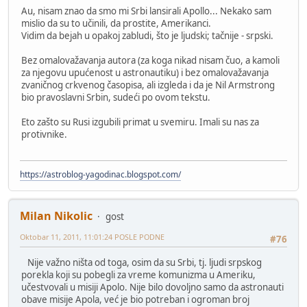
Au, nisam znao da smo mi Srbi lansirali Apollo... Nekako sam
mislio da su to učinili, da prostite, Amerikanci.
Vidim da bejah u opakoj zabludi, što je ljudski; tačnije - srpski.
Bez omalovažavanja autora (za koga nikad nisam čuo, a kamoli
za njegovu upućenost u astronautiku) i bez omalovažavanja
zvaničnog crkvenog časopisa, ali izgleda i da je Nil Armstrong
bio pravoslavni Srbin, sudeći po ovom tekstu.
Eto zašto su Rusi izgubili primat u svemiru. Imali su nas za
protivnike.
https://astroblog-yagodinac.blogspot.com/
Milan Nikolic
gost
Oktobar 11, 2011, 11:01:24 POSLE PODNE
#76
Nije važno ništa od toga, osim da su Srbi, tj. ljudi srpskog
porekla koji su pobegli za vreme komunizma u Ameriku,
učestvovali u misiji Apolo. Nije bilo dovoljno samo da astronauti
obave misije Apola, već je bio potreban i ogroman broj