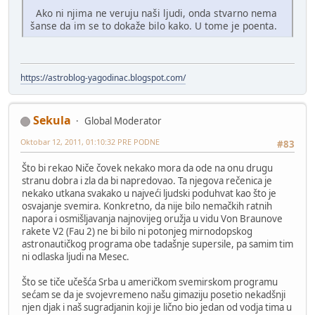
Ako ni njima ne veruju naši ljudi, onda stvarno nema
šanse da im se to dokaže bilo kako. U tome je poenta.
https://astroblog-yagodinac.blogspot.com/
Sekula
Global Moderator
Oktobar 12, 2011, 01:10:32 PRE PODNE
#83
Što bi rekao Niče čovek nekako mora da ode na onu drugu
stranu dobra i zla da bi napredovao. Ta njegova rečenica je
nekako utkana svakako u najveći ljudski poduhvat kao što je
osvajanje svemira. Konkretno, da nije bilo nemačkih ratnih
napora i osmišljavanja najnovijeg oružja u vidu Von Braunove
rakete V2 (Fau 2) ne bi bilo ni potonjeg mirnodopskog
astronautičkog programa obe tadašnje supersile, pa samim tim
ni odlaska ljudi na Mesec.
Što se tiče učešća Srba u američkom svemirskom programu
sećam se da je svojevremeno našu gimaziju posetio nekadšnji
njen djak i naš sugradjanin koji je lično bio jedan od vodja tima u