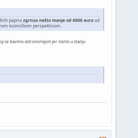
ažnih papira
zgrnuo nešto manje od 6000 eura
od
ajnom kozmičkom perspektivom.
ji se bavimo astronomijom jer nismo u stanju