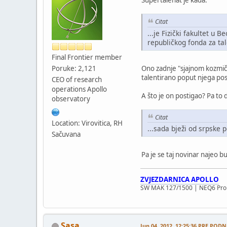
Citat
...je Fizički fakultet u 
republičkog fonda za ta
Final Frontier member
Ono zadnje "sjajnom kozmič
Poruke: 2,121
talentirano poput njega post
CEO of research
operations Apollo
A što je on postigao? Pa to 
observatory
Citat
Location: Virovitica, RH
...sada bježi od srpske p
Sačuvana
Pa je se taj novinar najeo bu
ZVJEZDARNICA APOLLO
SW MAK 127/1500 | NEQ6 Pro 
Sasa
Jun 04, 2012, 12:25:36 PRE PODN