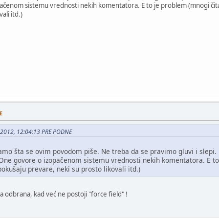
ačenom sistemu vrednosti nekih komentatora. E to je problem (mnogi čitao
ali itd.)
E
4, 2012, 12:04:13 PRE PODNE
namo šta se ovim povodom piše. Ne treba da se pravimo gluvi i slepi.
One govore o izopačenom sistemu vrednosti nekih komentatora. E to 
pokušaju prevare, neki su prosto likovali itd.)
a odbrana, kad već ne postoji "force field" !