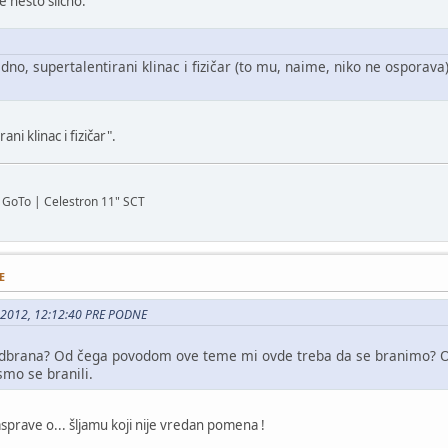
e nešto slično:
edno, supertalentirani klinac i fizičar (to mu, naime, niko ne osporava)
ni klinac i fizičar".
GoTo | Celestron 11" SCT
E
4, 2012, 12:12:40 PRE PODNE
brana? Od čega povodom ove teme mi ovde treba da se branimo? OK,
mo se branili.
prave o... šljamu koji nije vredan pomena !