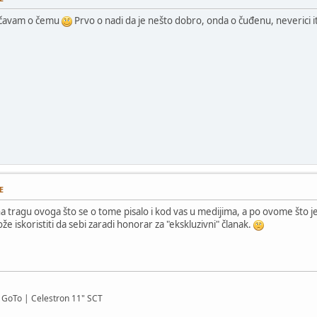
ričavam o čemu
Prvo o nadi da je nešto dobro, onda o čuđenu, neverici i
E
 na tragu ovoga što se o tome pisalo i kod vas u medijima, a po ovome što je
že iskoristiti da sebi zaradi honorar za "ekskluzivni" članak.
GoTo | Celestron 11" SCT