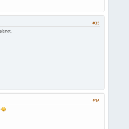
#35
talenat.
#36
o