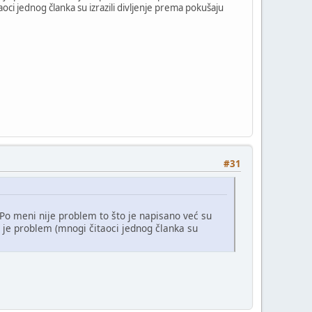
ci jednog članka su izrazili divljenje prema pokušaju
#31
 Po meni nije problem to što je napisano već su
je problem (mnogi čitaoci jednog članka su