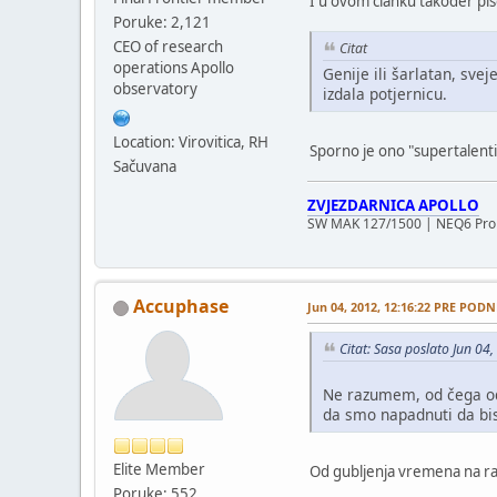
I u ovom članku također piš
Poruke: 2,121
CEO of research
Citat
operations Apollo
Genije ili šarlatan, svej
observatory
izdala potjernicu.
Location: Virovitica, RH
Sporno je ono "supertalentira
Sačuvana
ZVJEZDARNICA APOLLO
SW MAK 127/1500 | NEQ6 Pro 
Accuphase
Jun 04, 2012, 12:16:22 PRE PODN
Citat: Sasa poslato Jun 0
Ne razumem, od čega od
da smo napadnuti da bis
Elite Member
Od gubljenja vremena na ras
Poruke: 552