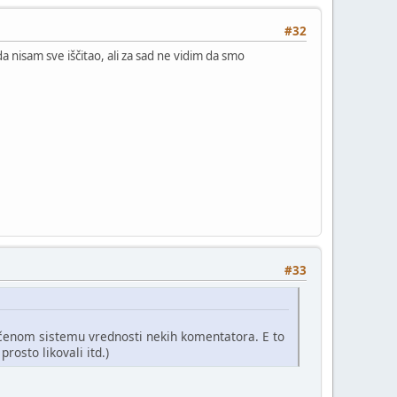
#32
sam sve iščitao, ali za sad ne vidim da smo
#33
ačenom sistemu vrednosti nekih komentatora. E to
rosto likovali itd.)