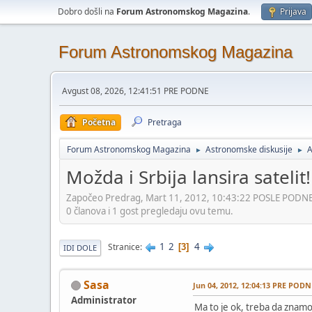
Dobro došli na
Forum Astronomskog Magazina
.
Prijava
Forum Astronomskog Magazina
Avgust 08, 2026, 12:41:51 PRE PODNE
Početna
Pretraga
Forum Astronomskog Magazina
Astronomske diskusije
A
►
►
Možda i Srbija lansira satelit!
Započeo Predrag, Mart 11, 2012, 10:43:22 POSLE PODN
0 članova i 1 gost pregledaju ovu temu.
1
2
4
Stranice
3
IDI DOLE
Sasa
Jun 04, 2012, 12:04:13 PRE PODN
Administrator
Ma to je ok, treba da znamo