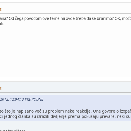
E
a? Od čega povodom ove teme mi ovde treba da se branimo? OK, možda ni
li.
E
4, 2012, 12:04:13 PRE PODNE
 to što je napisano već su problem neke reakcije. One govore o izop
i jednog članka su izrazili divljenje prema pokušaju prevare, neki su p