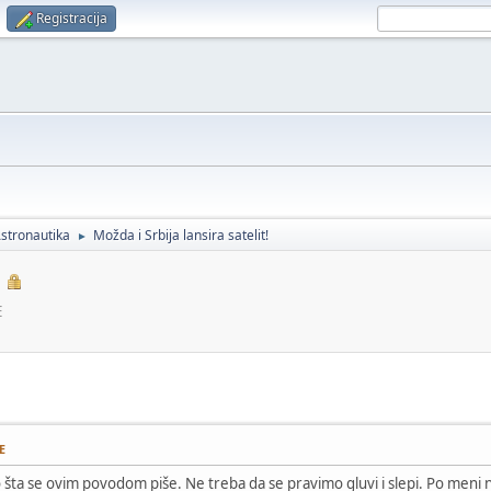
Registracija
stronautika
Možda i Srbija lansira satelit!
►
E
E
 šta se ovim povodom piše. Ne treba da se pravimo gluvi i slepi. Po meni 