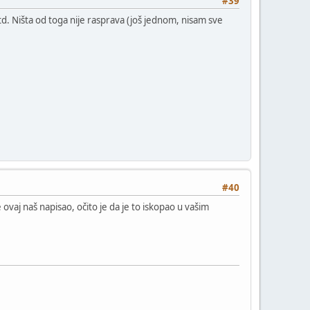
#39
td. Ništa od toga nije rasprava (još jednom, nisam sve
#40
 ovaj naš napisao, očito je da je to iskopao u vašim