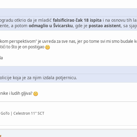
Beogradu otkrio da je mladić
falsificirao čak 18 ispita
i na osnovu tih l
lente, a potom
odmaglio u Švicarsku
, gde je
postao asistent
, sa sj
kom perspektivom" je uvreda za sve nas, jer po tome svi mi smo budale ko
ići to što je on postigao
da
olicije koja je za njim izdala potjernicu.
nike i ludih gljiva?
GoTo | Celestron 11" SCT
E