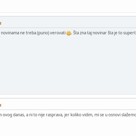
E
a novinama ne treba (puno) verovati
. Šta zna taj novinar šta je to super
E
ovog danas, a ni to nije rasprava, jer koliko vidim, mi se u osnovi slažem