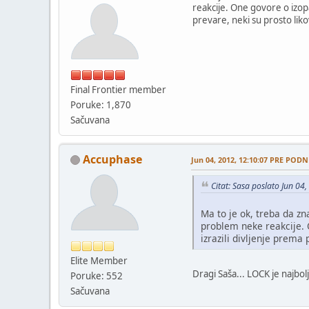
reakcije. One govore o izop
prevare, neki su prosto likov
Final Frontier member
Poruke: 1,870
Sačuvana
Accuphase
Jun 04, 2012, 12:10:07 PRE PODN
Citat: Sasa poslato Jun 0
Ma to je ok, treba da z
problem neke reakcije. 
izrazili divljenje prema 
Elite Member
Dragi Saša... LOCK je najbolj
Poruke: 552
Sačuvana