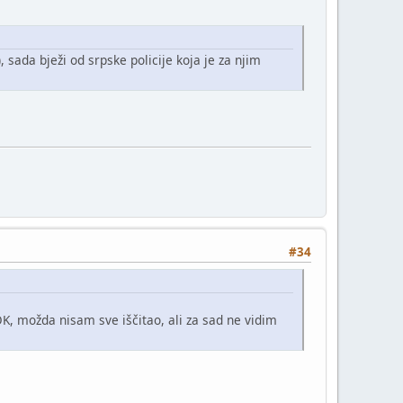
, sada bježi od srpske policije koja je za njim
#34
 možda nisam sve iščitao, ali za sad ne vidim