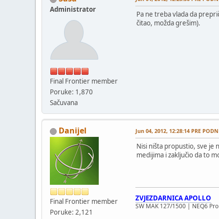
Administrator
Pa ne treba vlada da prep
čitao, možda grešim).
Final Frontier member
Poruke: 1,870
Sačuvana
Danijel
Jun 04, 2012, 12:28:14 PRE PODN
Nisi ništa propustio, sve je
medijima i zaključio da to mo
ZVJEZDARNICA APOLLO
Final Frontier member
SW MAK 127/1500 | NEQ6 Pro 
Poruke: 2,121