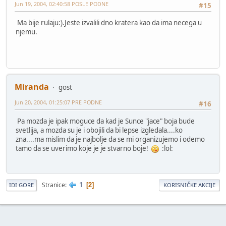
Jun 19, 2004, 02:40:58 POSLE PODNE
#15
Ma bije rulaju:).Jeste izvalili dno kratera kao da ima necega u
njemu.
Miranda
gost
Jun 20, 2004, 01:25:07 PRE PODNE
#16
Pa mozda je ipak moguce da kad je Sunce "jace" boja bude
svetlija, a mozda su je i obojili da bi lepse izgledala....ko
zna....ma mislim da je najbolje da se mi organizujemo i odemo
tamo da se uverimo koje je je stvarno boje!
:lol:
1
Stranice
2
IDI GORE
KORISNIČKE AKCIJE