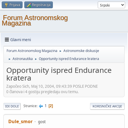
Prijava
Registracija
Forum Astronomskog
Magazina
Glavni meni
Forum Astronomskog Magazina
Astronomske diskusije
►
Astronautika
Opportunity ispred Endurance kratera
►
►
Opportunity ispred Endurance
kratera
Započeo Sich, Maj 10, 2004, 09:43:39 POSLE PODNE
0 članova i 4 gostiju pregledaju ovu temu.
1
Stranice
2
IDI DOLE
KORISNIČKE AKCIJE
Dule_smor
gost