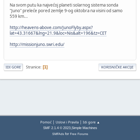
Na svom putu ka najvećoj planeti solarnog sistema sonda
"Juno" preleće pored zemlje 9-og oktobra na visini od samo
559 km...
http://heavens-above.com/JunoFlyby.aspx?
lat=43.31667&lng=21.9&loc=Nis&alt=196&tz=CET
http://missionjuno.swri.edu/
Stranice
1
IDI GORE
KORISNIČKE AKCIJE
|
|
Pomoć
Uslovi i Pravila
Idi gore ▲
,
SMF 2.1.4 © 2023
Simple Machines
for
SMFAds
Free Forums