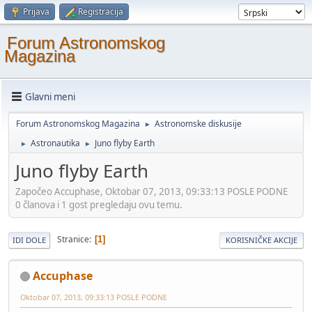
Prijava
Registracija
Forum Astronomskog
Magazina
Glavni meni
Forum Astronomskog Magazina
Astronomske diskusije
►
Astronautika
Juno flyby Earth
►
►
Juno flyby Earth
Započeo Accuphase, Oktobar 07, 2013, 09:33:13 POSLE PODNE
0 članova i 1 gost pregledaju ovu temu.
Stranice
1
IDI DOLE
KORISNIČKE AKCIJE
Accuphase
Oktobar 07, 2013, 09:33:13 POSLE PODNE