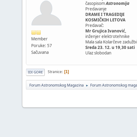
časopisom
Astronomija
Predavanje
DRAME I TRAGEDIJE
KOSMIČKIH LETOVA
Predavač:
Mr Grujica Ivanović,
inženjer elektrotehnike
Member
Mala sala Kolarčeve zadužb
Poruke: 57
Sreda 23. 12. u 19,30 sati
Sačuvana
Ulaz slobodan
Stranice
1
IDI GORE
Forum Astronomskog Magazina
Forum Astronomskog maga
►