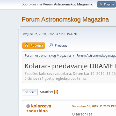
Dobro došli na
Forum Astronomskog Magazina
.
Prijava
Forum Astronomskog Magazina
Avgust 06, 2026, 03:21:47 PRE PODNE
Početna
Pretraga
Forum Astronomskog Magazina
Forum Astronomskog maga
►
Kolarac- predavanje DRAME
Započeo kolarceva zaduzbina, Decembar 16, 2015, 11:2
0 članova i 1 gost pregledaju ovu temu.
Stranice
1
IDI DOLE
kolarceva
Decembar 16, 2015, 11:26:22 P
zaduzbina
U saradnji sa