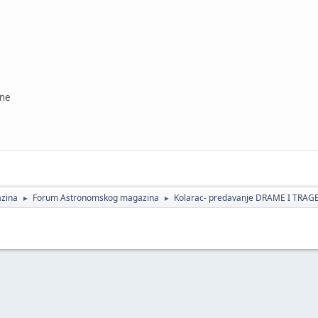
ine
zina
Forum Astronomskog magazina
Kolarac- predavanje DRAME I TRA
►
►