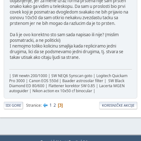
objasnjenje, jer za mene izraz forma prstena nije sam prsten
onako kako ga vidim u teleskopu. Da sam u proslosti bio prvi
covek koji je posmatrao dvogledom svakako ne bih prijavio na
osnovu 10x50 da sam otkrio nekakvu zvezdastu tacku sa
prstenom jer ne bih mogao da razlucim da je to prsten.
Da li je ovo korektno sto sam sada napisao ili nije? (mislim
posmatracki, a ne politicki)
I nemojmo toliko kolicinu smajlija kada repliciramo jedni
drugima, lici da se podsmevamo jedni drugima, tj. stvara se
takav utisak ako citaju ljudi sa strane.
| SW newtn 200/1000 | SW NEQ6 Synscan goto | Logitech Quickam
Pro 3000 | Canon EOS 550d | Baader astrosolar filter | SW Black
Diamond ED 80/600 | Flattener korektor SW 0.85 | Lacerta MGEN
autoguider | Nikon action ex 10x50 cf binocular |
1
2
Stranice
3
IDI GORE
KORISNIČKE AKCIJE