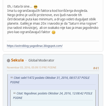
Eh, i tata bi sine...
Ima tu ograničavajućih faktora kod korišćenja dvogleda.
Nego jedno je uočiti prstenove, evo ljudi navode tih
četrdesetak puta kao minimum, a drugo videti duguljast oblik
planete. Galilej je imao 20x i navodio je da "Saturn ima rogove"
(na radost inkvizicije), ali on svakako nije kao ja imao jagodinsko
pivo kao ograničavajući faktor
https://astroblog-yagodinac.blogspot.com/
Sekula
Global Moderator
Novembar 03, 2016, 05:09:13 PRE PODNE
#41
Citat: sale11472 poslato Oktobar 31, 2016, 08:57:37 POSLE
PODNE
Citat: Yagodinac poslato Oktobar 24, 2016, 12:08:42 POSLE
PODNE