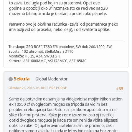
to zavisi i od ugla pod kojim su prstenovi. Opet ove
godine u opoziciji oko 3" razmaka sto ce reci vec na x20
mozemo biti sigurni da je u pitanju prsten oko planete.
Naravno ovo je okvirna racunica - zavisi od posmatraca (neko
ima bolji vid od proseka, neko losiji), i od kvaliteta optike.
Teleskopi: GSO RC8", TS80 F/6 photoline, SW dob 200/1200, SW
Evostar 102 ahromat, StellaMira ED110
Montaže: HEQ5, AZ4, SW AzGTI
Kamere: ASI1600MMC, ASI178MCC, ASI185MC
Sekula
Global Moderator
Oktobar 25, 2016, 06:18:12 PRE PODNE
#35
Samo da potvrdim da sam ja na Vidojevici sa mojim Nikon action
ex 10x50 cf dvogledom mogao sa tripoda da vidim bez
problema elongaciju kod Saturna i prilikom apsolutno mirne
slike i formu prstena. Kako je rec o izuzetno ostroj i svetloj
optici dvogleda moguce je kada ste smireni da vidite elipsasti
oblik i iz ruke. O Jupiterovim satelima da i ne pricamo, cak i
prilikom samog zalaska tj kada je letos bio nisko na horizontu.