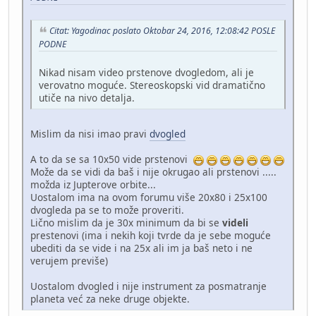
Citat: Yagodinac poslato Oktobar 24, 2016, 12:08:42 POSLE
PODNE
Nikad nisam video prstenove dvogledom, ali je
verovatno moguće. Stereoskopski vid dramatično
utiče na nivo detalja.
Mislim da nisi imao pravi
dvogled
A to da se sa 10x50 vide prstenovi
Može da se vidi da baš i nije okrugao ali prstenovi .....
možda iz Jupterove orbite...
Uostalom ima na ovom forumu više 20x80 i 25x100
dvogleda pa se to može proveriti.
Lično mislim da je 30x minimum da bi se
videli
prestenovi (ima i nekih koji tvrde da je sebe moguće
ubediti da se vide i na 25x ali im ja baš neto i ne
verujem previše)
Uostalom dvogled i nije instrument za posmatranje
planeta već za neke druge objekte.