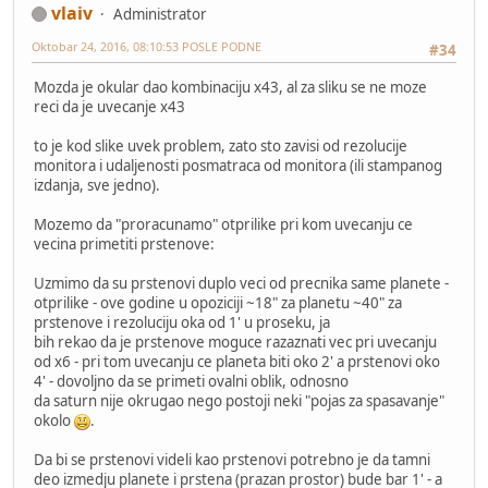
vlaiv
Administrator
Oktobar 24, 2016, 08:10:53 POSLE PODNE
#34
Mozda je okular dao kombinaciju x43, al za sliku se ne moze
reci da je uvecanje x43
to je kod slike uvek problem, zato sto zavisi od rezolucije
monitora i udaljenosti posmatraca od monitora (ili stampanog
izdanja, sve jedno).
Mozemo da "proracunamo" otprilike pri kom uvecanju ce
vecina primetiti prstenove:
Uzmimo da su prstenovi duplo veci od precnika same planete -
otprilike - ove godine u opoziciji ~18" za planetu ~40" za
prstenove i rezoluciju oka od 1' u proseku, ja
bih rekao da je prstenove moguce razaznati vec pri uvecanju
od x6 - pri tom uvecanju ce planeta biti oko 2' a prstenovi oko
4' - dovoljno da se primeti ovalni oblik, odnosno
da saturn nije okrugao nego postoji neki "pojas za spasavanje"
okolo
.
Da bi se prstenovi videli kao prstenovi potrebno je da tamni
deo izmedju planete i prstena (prazan prostor) bude bar 1' - a