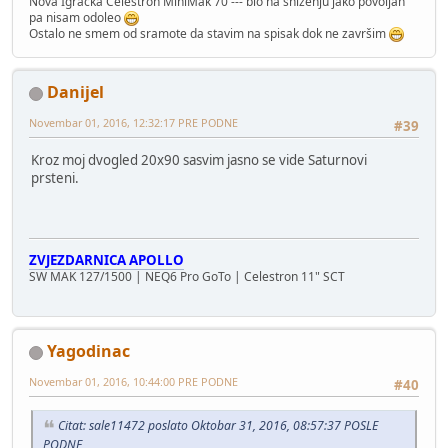
Nova Igracka Celestron MiniMak 70 --- bio na snizenju jako povoljan
pa nisam odoleo
Ostalo ne smem od sramote da stavim na spisak dok ne završim
Danijel
Novembar 01, 2016, 12:32:17 PRE PODNE
#39
Kroz moj dvogled 20x90 sasvim jasno se vide Saturnovi
prsteni.
ZVJEZDARNICA APOLLO
SW MAK 127/1500 | NEQ6 Pro GoTo | Celestron 11" SCT
Yagodinac
Novembar 01, 2016, 10:44:00 PRE PODNE
#40
Citat: sale11472 poslato Oktobar 31, 2016, 08:57:37 POSLE
PODNE