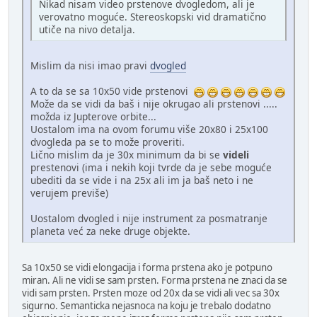
Nikad nisam video prstenove dvogledom, ali je
verovatno moguće. Stereoskopski vid dramatično
utiče na nivo detalja.
Mislim da nisi imao pravi
dvogled
A to da se sa 10x50 vide prstenovi
Može da se vidi da baš i nije okrugao ali prstenovi .....
možda iz Jupterove orbite...
Uostalom ima na ovom forumu više 20x80 i 25x100
dvogleda pa se to može proveriti.
Lično mislim da je 30x minimum da bi se
videli
prestenovi (ima i nekih koji tvrde da je sebe moguće
ubediti da se vide i na 25x ali im ja baš neto i ne
verujem previše)
Uostalom dvogled i nije instrument za posmatranje
planeta već za neke druge objekte.
Sa 10x50 se vidi elongacija i forma prstena ako je potpuno
miran. Ali ne vidi se sam prsten. Forma prstena ne znaci da se
vidi sam prsten. Prsten moze od 20x da se vidi ali vec sa 30x
sigurno. Semanticka nejasnoca na koju je trebalo dodatno