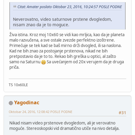
Citat: Amater poslato Oktobar 23, 2016, 10:24:57 POSLE PODNE
Neverovatno, video saturnove prstene dvogledom,
nisam znao da je to moguce.
Živa istina. Kroz moj 10x60 se vidi kao mrljica, kao da je planeta
malo razvučena, a sve ostale zvezde perfektno izoštrene.
Primećuje se tek kad se baš mirno drži dvogled, ili sa naslona.
Kad ne bih znao za postojanje prstenova, nikad ne bih
pretpostavio da je to to. Rekao bih greška u optici, al zašto
samo na Saturnu
Sa uvećanjem od 20x verujem da je druga
priča.
TS 10x60LE
Yagodinac
Oktobar 24, 2016, 12:08:42 POSLE PODNE
#31
Nikad nisam video prstenove dvogledom, ali je verovatno
moguće. Stereoskopski vid dramatično utiče na nivo detalja.