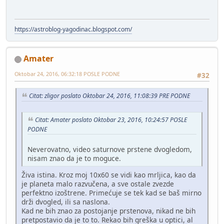
https://astroblog-yagodinac.blogspot.com/
Amater
Oktobar 24, 2016, 06:32:18 POSLE PODNE
#32
Citat: zligor poslato Oktobar 24, 2016, 11:08:39 PRE PODNE
Citat: Amater poslato Oktobar 23, 2016, 10:24:57 POSLE
PODNE
Neverovatno, video saturnove prstene dvogledom,
nisam znao da je to moguce.
Živa istina. Kroz moj 10x60 se vidi kao mrljica, kao da
je planeta malo razvučena, a sve ostale zvezde
perfektno izoštrene. Primećuje se tek kad se baš mirno
drži dvogled, ili sa naslona.
Kad ne bih znao za postojanje prstenova, nikad ne bih
pretpostavio da je to to. Rekao bih greška u optici, al