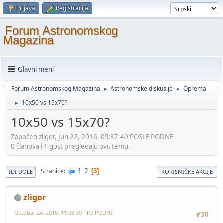
Prijava
Registracija
Forum Astronomskog
Magazina
Glavni meni
Forum Astronomskog Magazina
Astronomske diskusije
Oprema
►
►
10x50 vs 15x70?
►
10x50 vs 15x70?
Započeo zligor, Jun 22, 2016, 09:37:40 POSLE PODNE
0 članova i 1 gost pregledaju ovu temu.
1
2
Stranice
3
IDI DOLE
KORISNIČKE AKCIJE
zligor
Oktobar 24, 2016, 11:08:39 PRE PODNE
#30