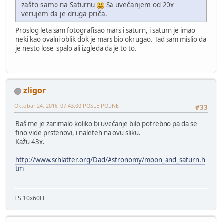
zašto samo na Saturnu
Sa uvećanjem od 20x
verujem da je druga priča.
Proslog leta sam fotografisao mars i saturn, i saturn je imao
neki kao ovalni oblik dok je mars bio okrugao. Tad sam mislio da
je nesto lose ispalo ali izgleda da je to to.
zligor
Oktobar 24, 2016, 07:43:00 POSLE PODNE
#33
Baš me je zanimalo koliko bi uvećanje bilo potrebno pa da se
fino vide prstenovi, i naleteh na ovu sliku.
Kažu 43x.
http://www.schlatter.org/Dad/Astronomy/moon_and_saturn.h
tm
TS 10x60LE