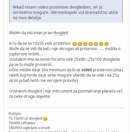
Nikad nisam video prstenove dvogledom, ali je
verovatno moguće. Stereoskopski vid dramatično utiče
na nivo detalja.
Mislim da nisi imao pravi
dvogled
A to da se sa 10x50 vide prstenovi
Može da se vidi da baš i nije okrugao ali prstenovi ..... možda iz
Jupterove orbite...
Uostalom ima na ovom forumu više 20x80 i 25x100 dvogleda
pa se to može proveriti.
Lično mislim da je 30x minimum da bi se
videli
prestenovi (ima i
nekih koji tvrde da je sebe moguće ubediti da se vide i na 25x
ali im ja baš neto i ne verujem previše)
Uostalom dvogled i nije instrument za posmatranje planeta već
za neke druge objekte.
Po(t)pis:
TS 10x50 LE dvogled
70/900 refraktor
180/950 ogledalo u izradi