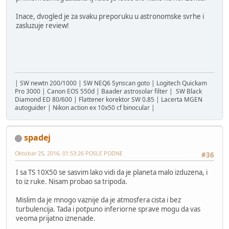
Inace, dvogled je za svaku preporuku u astronomske svrhe i
zasluzuje review!
| SW newtn 200/1000 | SW NEQ6 Synscan goto | Logitech Quickam
Pro 3000 | Canon EOS 550d | Baader astrosolar filter | SW Black
Diamond ED 80/600 | Flattener korektor SW 0.85 | Lacerta MGEN
autoguider | Nikon action ex 10x50 cf binocular |
spadej
Oktobar 25, 2016, 01:53:26 POSLE PODNE
#36
I sa TS 10X50 se sasvim lako vidi da je planeta malo izduzena, i
to iz ruke. Nisam probao sa tripoda.
Mislim da je mnogo vaznije da je atmosfera cista i bez
turbulencija. Tada i potpuno inferiorne sprave mogu da vas
veoma prijatno iznenade.