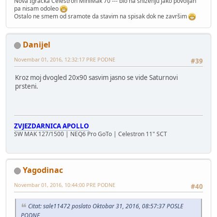
Nova Igracka Celestron MiniMak 70 --- bio na snizenju jako povoljan
pa nisam odoleo
Ostalo ne smem od sramote da stavim na spisak dok ne završim
Danijel
Novembar 01, 2016, 12:32:17 PRE PODNE
#39
Kroz moj dvogled 20x90 sasvim jasno se vide Saturnovi
prsteni.
ZVJEZDARNICA APOLLO
SW MAK 127/1500 | NEQ6 Pro GoTo | Celestron 11" SCT
Yagodinac
Novembar 01, 2016, 10:44:00 PRE PODNE
#40
Citat: sale11472 poslato Oktobar 31, 2016, 08:57:37 POSLE
PODNE