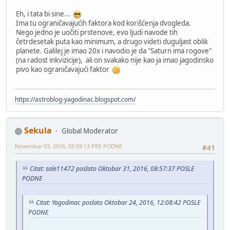
Eh, i tata bi sine...
Ima tu ograničavajućih faktora kod korišćenja dvogleda.
Nego jedno je uočiti prstenove, evo ljudi navode tih
četrdesetak puta kao minimum, a drugo videti duguljast oblik
planete. Galilej je imao 20x i navodio je da "Saturn ima rogove"
(na radost inkvizicije), ali on svakako nije kao ja imao jagodinsko
pivo kao ograničavajući faktor
https://astroblog-yagodinac.blogspot.com/
Sekula
Global Moderator
Novembar 03, 2016, 05:09:13 PRE PODNE
#41
Citat: sale11472 poslato Oktobar 31, 2016, 08:57:37 POSLE
PODNE
Citat: Yagodinac poslato Oktobar 24, 2016, 12:08:42 POSLE
PODNE