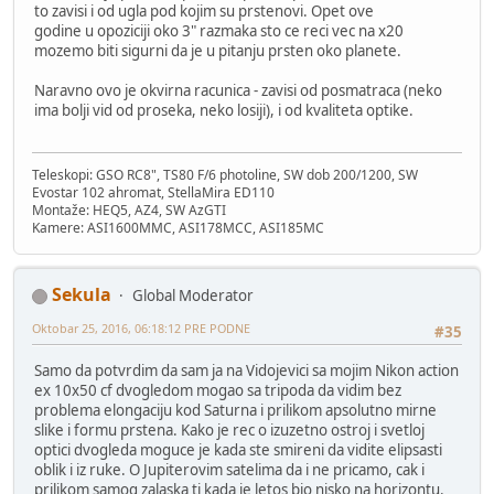
to zavisi i od ugla pod kojim su prstenovi. Opet ove
godine u opoziciji oko 3" razmaka sto ce reci vec na x20
mozemo biti sigurni da je u pitanju prsten oko planete.
Naravno ovo je okvirna racunica - zavisi od posmatraca (neko
ima bolji vid od proseka, neko losiji), i od kvaliteta optike.
Teleskopi: GSO RC8", TS80 F/6 photoline, SW dob 200/1200, SW
Evostar 102 ahromat, StellaMira ED110
Montaže: HEQ5, AZ4, SW AzGTI
Kamere: ASI1600MMC, ASI178MCC, ASI185MC
Sekula
Global Moderator
Oktobar 25, 2016, 06:18:12 PRE PODNE
#35
Samo da potvrdim da sam ja na Vidojevici sa mojim Nikon action
ex 10x50 cf dvogledom mogao sa tripoda da vidim bez
problema elongaciju kod Saturna i prilikom apsolutno mirne
slike i formu prstena. Kako je rec o izuzetno ostroj i svetloj
optici dvogleda moguce je kada ste smireni da vidite elipsasti
oblik i iz ruke. O Jupiterovim satelima da i ne pricamo, cak i
prilikom samog zalaska tj kada je letos bio nisko na horizontu.