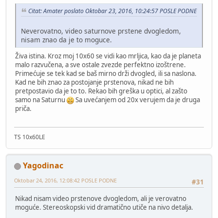
Citat: Amater poslato Oktobar 23, 2016, 10:24:57 POSLE PODNE
Neverovatno, video saturnove prstene dvogledom,
nisam znao da je to moguce.
Živa istina. Kroz moj 10x60 se vidi kao mrljica, kao da je planeta
malo razvučena, a sve ostale zvezde perfektno izoštrene.
Primećuje se tek kad se baš mirno drži dvogled, ili sa naslona.
Kad ne bih znao za postojanje prstenova, nikad ne bih
pretpostavio da je to to. Rekao bih greška u optici, al zašto
samo na Saturnu
Sa uvećanjem od 20x verujem da je druga
priča.
TS 10x60LE
Yagodinac
Oktobar 24, 2016, 12:08:42 POSLE PODNE
#31
Nikad nisam video prstenove dvogledom, ali je verovatno
moguće. Stereoskopski vid dramatično utiče na nivo detalja.