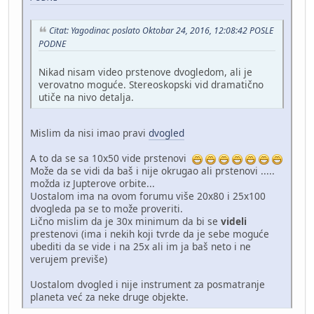
Citat: Yagodinac poslato Oktobar 24, 2016, 12:08:42 POSLE
PODNE
Nikad nisam video prstenove dvogledom, ali je
verovatno moguće. Stereoskopski vid dramatično
utiče na nivo detalja.
Mislim da nisi imao pravi
dvogled
A to da se sa 10x50 vide prstenovi
Može da se vidi da baš i nije okrugao ali prstenovi .....
možda iz Jupterove orbite...
Uostalom ima na ovom forumu više 20x80 i 25x100
dvogleda pa se to može proveriti.
Lično mislim da je 30x minimum da bi se
videli
prestenovi (ima i nekih koji tvrde da je sebe moguće
ubediti da se vide i na 25x ali im ja baš neto i ne
verujem previše)
Uostalom dvogled i nije instrument za posmatranje
planeta već za neke druge objekte.