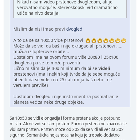
Nikad nisam video prstenove dvogledom, ali je
verovatno moguće. Stereoskopski vid dramatično
utiče na nivo detalja.
Mislim da nisi imao pravi
dvogled
A to da se sa 10x50 vide prstenovi
Može da se vidi da baš i nije okrugao ali prstenovi .....
možda iz Jupterove orbite...
Uostalom ima na ovom forumu više 20x80 i 25x100
dvogleda pa se to može proveriti.
Lično mislim da je 30x minimum da bi se
videli
prestenovi (ima i nekih koji tvrde da je sebe moguće
ubediti da se vide i na 25x ali im ja baš neto i ne
verujem previše)
Uostalom dvogled i nije instrument za posmatranje
planeta već za neke druge objekte.
Sa 10x50 se vidi elongacija i forma prstena ako je potpuno
miran. Ali ne vidi se sam prsten. Forma prstena ne znaci da se
vidi sam prsten. Prsten moze od 20x da se vidi ali vec sa 30x
sigurno. Semanticka nejasnoca na koju je trebalo dodatno