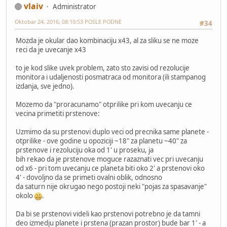
vlaiv
Administrator
Oktobar 24, 2016, 08:10:53 POSLE PODNE
#34
Mozda je okular dao kombinaciju x43, al za sliku se ne moze
reci da je uvecanje x43
to je kod slike uvek problem, zato sto zavisi od rezolucije
monitora i udaljenosti posmatraca od monitora (ili stampanog
izdanja, sve jedno).
Mozemo da "proracunamo" otprilike pri kom uvecanju ce
vecina primetiti prstenove:
Uzmimo da su prstenovi duplo veci od precnika same planete -
otprilike - ove godine u opoziciji ~18" za planetu ~40" za
prstenove i rezoluciju oka od 1' u proseku, ja
bih rekao da je prstenove moguce razaznati vec pri uvecanju
od x6 - pri tom uvecanju ce planeta biti oko 2' a prstenovi oko
4' - dovoljno da se primeti ovalni oblik, odnosno
da saturn nije okrugao nego postoji neki "pojas za spasavanje"
okolo
.
Da bi se prstenovi videli kao prstenovi potrebno je da tamni
deo izmedju planete i prstena (prazan prostor) bude bar 1' - a