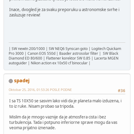
Inace, dvogled je za svaku preporuku u astronomske svrhe i
zasluzuje review!
| SW newtn 200/1000 | SW NEQ6 Synscan goto | Logitech Quickam
Pro 3000 | Canon EOS 550d | Baader astrosolar filter | SW Black
Diamond ED 80/600 | Flattener korektor SW 0.85 | Lacerta MGEN
autoguider | Nikon action ex 10x50 cf binocular |
spadej
Oktobar 25, 2016, 01:53:26 POSLE PODNE
#36
I sa TS 10X50 se sasvim lako vidi da je planeta malo izduzena, i
to iz ruke. Nisam probao sa tripoda.
Mislim da je mnogo vaznije da je atmosfera cista i bez
turbulencija. Tada i potpuno inferiorne sprave mogu da vas
veoma prijatno iznenade.