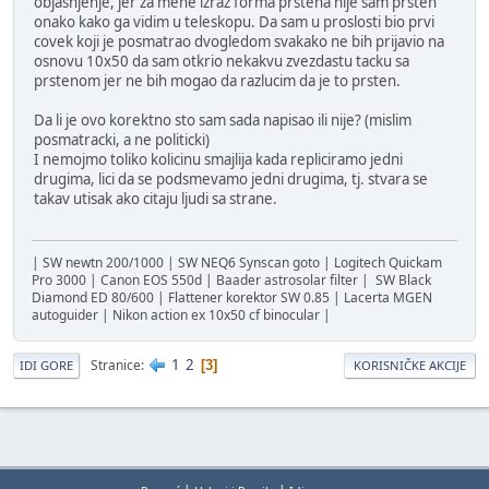
objasnjenje, jer za mene izraz forma prstena nije sam prsten
onako kako ga vidim u teleskopu. Da sam u proslosti bio prvi
covek koji je posmatrao dvogledom svakako ne bih prijavio na
osnovu 10x50 da sam otkrio nekakvu zvezdastu tacku sa
prstenom jer ne bih mogao da razlucim da je to prsten.
Da li je ovo korektno sto sam sada napisao ili nije? (mislim
posmatracki, a ne politicki)
I nemojmo toliko kolicinu smajlija kada repliciramo jedni
drugima, lici da se podsmevamo jedni drugima, tj. stvara se
takav utisak ako citaju ljudi sa strane.
| SW newtn 200/1000 | SW NEQ6 Synscan goto | Logitech Quickam
Pro 3000 | Canon EOS 550d | Baader astrosolar filter | SW Black
Diamond ED 80/600 | Flattener korektor SW 0.85 | Lacerta MGEN
autoguider | Nikon action ex 10x50 cf binocular |
1
2
Stranice
3
IDI GORE
KORISNIČKE AKCIJE