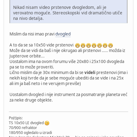
Nikad nisam video prstenove dvogledom, ali je
verovatno moguće. Stereoskopski vid dramatično utiče
na nivo detalja.
Mislim da nisi imao pravi
dvogled
A to da se sa 10x50 vide prstenovi
Može da se vidi da baš i nije okrugao ali prstenovi ..... možda iz
Jupterove orbite...
Uostalom ima na ovom forumu više 20x80 i 25x100 dvogleda
pa se to može proveriti.
Lično mislim da je 30x minimum da bi se
videli
prestenovi (ima i
nekih koji tvrde da je sebe moguće ubediti da se vide i na 25x
ali im ja baš neto i ne verujem previše)
Uostalom dvogled i nije instrument za posmatranje planeta već
za neke druge objekte.
Po(t)pis:
TS 10x50 LE dvogled
70/900 refraktor
180/950 ogledalo u izradi