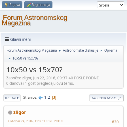
Prijava
Registracija
Forum Astronomskog
Magazina
Glavni meni
Forum Astronomskog Magazina
Astronomske diskusije
Oprema
►
►
10x50 vs 15x70?
►
10x50 vs 15x70?
Započeo zligor, Jun 22, 2016, 09:37:40 POSLE PODNE
0 članova i 1 gost pregledaju ovu temu.
1
2
Stranice
3
IDI DOLE
KORISNIČKE AKCIJE
zligor
Oktobar 24, 2016, 11:08:39 PRE PODNE
#30