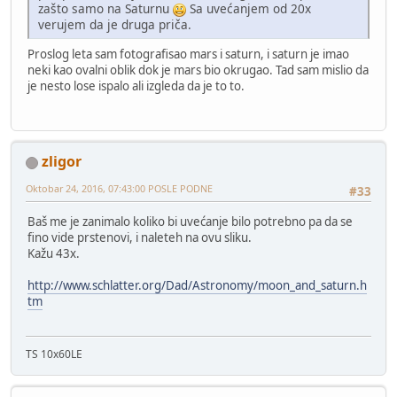
zašto samo na Saturnu
Sa uvećanjem od 20x
verujem da je druga priča.
Proslog leta sam fotografisao mars i saturn, i saturn je imao
neki kao ovalni oblik dok je mars bio okrugao. Tad sam mislio da
je nesto lose ispalo ali izgleda da je to to.
zligor
Oktobar 24, 2016, 07:43:00 POSLE PODNE
#33
Baš me je zanimalo koliko bi uvećanje bilo potrebno pa da se
fino vide prstenovi, i naleteh na ovu sliku.
Kažu 43x.
http://www.schlatter.org/Dad/Astronomy/moon_and_saturn.h
tm
TS 10x60LE