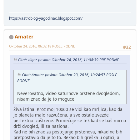
https://astroblog-yagodinac.blogspot.com/
Amater
Oktobar 24, 2016, 06:32:18 POSLE PODNE
#32
Citat: zligor poslato Oktobar 24, 2016, 11:08:39 PRE PODNE
Citat: Amater poslato Oktobar 23, 2016, 10:24:57 POSLE
PODNE
Neverovatno, video saturnove prstene dvogledom,
nisam znao da je to moguce.
Živa istina. Kroz moj 10x60 se vidi kao mrljica, kao da
je planeta malo razvučena, a sve ostale zvezde
perfektno izoštrene. Primećuje se tek kad se baš mirno
drži dvogled, ili sa naslona.
Kad ne bih znao za postojanje prstenova, nikad ne bih
pretpostavio da je to to. Rekao bih greška u optici, al