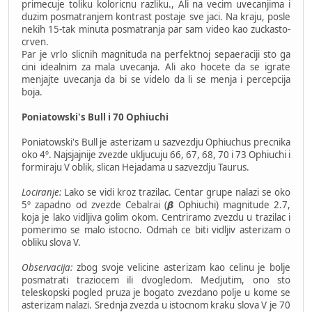
primecuje toliku koloricnu razliku., Ali na vecim uvecanjima i
duzim posmatranjem kontrast postaje sve jaci. Na kraju, posle
nekih 15-tak minuta posmatranja par sam video kao zuckasto-
crven.
Par je vrlo slicnih magnituda na perfektnoj sepaeraciji sto ga
cini idealnim za mala uvecanja. Ali ako hocete da se igrate
menjajte uvecanja da bi se videlo da li se menja i percepcija
boja.
Poniatowski's Bull i 70 Ophiuchi
Poniatowski's Bull je asterizam u sazvezdju Ophiuchus precnika
oko 4º. Najsjajnije zvezde ukljucuju 66, 67, 68, 70 i 73 Ophiuchi i
formiraju V oblik, slican Hejadama u sazvezdju Taurus.
Lociranje:
Lako se vidi kroz trazilac. Centar grupe nalazi se oko
5º zapadno od zvezde Cebalrai (𝞫 Ophiuchi) magnitude 2.7,
koja je lako vidljiva golim okom. Centriramo zvezdu u trazilac i
pomerimo se malo istocno. Odmah ce biti vidljiv asterizam o
obliku slova V.
Observacija:
zbog svoje velicine asterizam kao celinu je bolje
posmatrati traziocem ili dvogledom. Medjutim, ono sto
teleskopski pogled pruza je bogato zvezdano polje u kome se
asterizam nalazi. Srednja zvezda u istocnom kraku slova V je 70