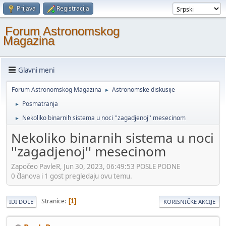
Prijava
Registracija
Forum Astronomskog
Magazina
Glavni meni
Forum Astronomskog Magazina
Astronomske diskusije
►
Posmatranja
►
Nekoliko binarnih sistema u noci ''zagadjenoj'' mesecinom
►
Nekoliko binarnih sistema u noci
''zagadjenoj'' mesecinom
Započeo PavleR, Jun 30, 2023, 06:49:53 POSLE PODNE
0 članova i 1 gost pregledaju ovu temu.
Stranice
1
IDI DOLE
KORISNIČKE AKCIJE