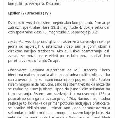
kompaktniju verziju Nu Draconis.
Epsilon (𝞮) Draconis (Tyl)
Dvostruki zvezdani sistem nejednakih komponenti. Primar je
zuti dzin spektralne klase G8III magnitude 4, dok je sekundar
dzin spektralne klase F5, magnitude 7. Separacija je 3.2''.
Lociranje:
zvezda je deo glavnog asterizma sazvezdja i iako je
jedna od najbledjih u asterizmu video sam je golim okom i
direktno naciljao traziocem. Ako su uslovi posmatranja losi,
zvezda se mozda nece videti pa se lako moze naciljati kao
pocetna zvezda u ''vratu Zmaja''.
Observacija:
Potpuna suprotnost od Mu Draconis. Skoro
identicna mala separacija ali je magnitudna razlika toliko velika
da na uvecanju na kom sam imao najbolji pogled na Mu Epsilon
nisam mogao ni da razlucim. Iako bi sistem trebalo da moze da
se razluci na 100x ja nisam uspeo da jasno vidim sekundar na
tom uvecanju. Sistem sam razdvojio tek na uvecanju 136x a
posmatrao sam ga na uvecanju od 176x. Naime, magnitudna
razlika je toliko velika da primar potpuno nadsjajava pratioca te
se pratilac vidi sicusno. Primar sam video naranzasto-zut a
sekundar je toliko mali da ne mogu da kazem koje je boje. Na
velikom uvecanju pogled je prelep. Sjajni primar i mali bledi