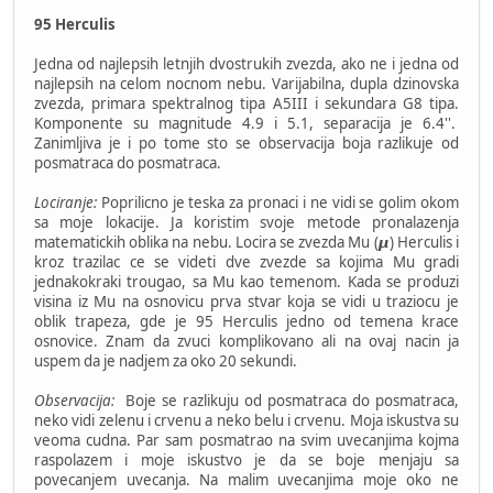
95 Herculis
Jedna od najlepsih letnjih dvostrukih zvezda, ako ne i jedna od
najlepsih na celom nocnom nebu. Varijabilna, dupla dzinovska
zvezda, primara spektralnog tipa A5III i sekundara G8 tipa.
Komponente su magnitude 4.9 i 5.1, separacija je 6.4''.
Zanimljiva je i po tome sto se observacija boja razlikuje od
posmatraca do posmatraca.
Lociranje:
Poprilicno je teska za pronaci i ne vidi se golim okom
sa moje lokacije. Ja koristim svoje metode pronalazenja
matematickih oblika na nebu. Locira se zvezda Mu (𝞵) Herculis i
kroz trazilac ce se videti dve zvezde sa kojima Mu gradi
jednakokraki trougao, sa Mu kao temenom. Kada se produzi
visina iz Mu na osnovicu prva stvar koja se vidi u traziocu je
oblik trapeza, gde je 95 Herculis jedno od temena krace
osnovice. Znam da zvuci komplikovano ali na ovaj nacin ja
uspem da je nadjem za oko 20 sekundi.
Observacija:
Boje se razlikuju od posmatraca do posmatraca,
neko vidi zelenu i crvenu a neko belu i crvenu. Moja iskustva su
veoma cudna. Par sam posmatrao na svim uvecanjima kojma
raspolazem i moje iskustvo je da se boje menjaju sa
povecanjem uvecanja. Na malim uvecanjima moje oko ne