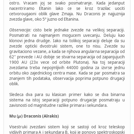
ostro. Vracam joj se svako posmatranje. Kada jedanput
nacentriramo Eltanin lako ce se kroz trazilac uociti
cetvorougaoni oblik glave Zmaja. Nu Draconis je najjuznija
zvezda glave, oko 5º juzno od Eltanina.
Observacija:
cisto bele jednake zvezde na velikoj separaciji.
Posmatrati na najmanjem mogucem uvecanju. Deluju kao
klonovi jedna drudge. Iako na tolikoj separaciji deluje da su
zvezde opticki dvostruki sistem, one to nisu. Zvezde su
gravitaciono vezane, a kada se njihova angularna separacija od
62'' prevede i AU dobije se stvarna separacija od zapanjujucih
1900 AU (23x vece od orbite Plutona). Na toj separaciji
zvezdama treba nepojmljivih 44000 godina za izvrse jednu
orbitu oko zajednickog centra mase. Kada se par posmatra sa
znanjem tih podataka, observacija poprima potpuno drugacji
oblik.
Sledeca dva para su klasican primer kako se dva binarna
sistema na istoj separaciji potpuno drugacije posmatraju u
zavisnosti od magnitudne razlike primara i sekundara.
Mu (𝞵) Draconis (Alrakis)
Visestruki zvezdani sistem koji se sastoji od kroz teleskop
vidjivih primara A i sekundara B, koji je ponovo spektroskopski