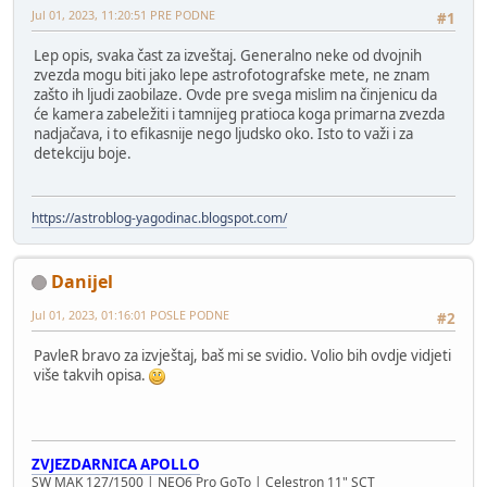
Jul 01, 2023, 11:20:51 PRE PODNE
#1
Lep opis, svaka čast za izveštaj. Generalno neke od dvojnih
zvezda mogu biti jako lepe astrofotografske mete, ne znam
zašto ih ljudi zaobilaze. Ovde pre svega mislim na činjenicu da
će kamera zabeležiti i tamnijeg pratioca koga primarna zvezda
nadjačava, i to efikasnije nego ljudsko oko. Isto to važi i za
detekciju boje.
https://astroblog-yagodinac.blogspot.com/
Danijel
Jul 01, 2023, 01:16:01 POSLE PODNE
#2
PavleR bravo za izvještaj, baš mi se svidio. Volio bih ovdje vidjeti
više takvih opisa.
ZVJEZDARNICA APOLLO
SW MAK 127/1500 | NEQ6 Pro GoTo | Celestron 11" SCT