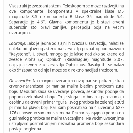
Visestruki je zvezdani sistem. Teleskopom se moze razdvojiti na
dve komponente, komponentu A spektralne klase M5
magnitude 3.5 i komponentu B klase G5 magnitude 5.4.
Separacije je 4.6''. Glavna komponenta je blistavi crveni
superdzin sto pravi zaniljivu percepciju boja na vecim
uvecanjima.
Lociranje:
Iako je jedna od sjajnijih zvezda u sazvezdju, nalazi se
daleko od glavnog asterizma sazvezdja poznatog pod nazivom
''Keystone''. U stvari, mnogo ga je lakse naci ako se krene od
zvezde Alpha (𝞪) Ophiuchi (Rasalhague) magnitude 2.07,
najsjajnije zvezde u sazvezdju Ophiuchus. Rasalgethi se nalazi
oko 5º zapadno od nje i moze se direktno naciljati traziocem.
Observacija:
Na manjim uvecanjima ovaj par se prikazuje kao
crveno-narandzasti primar sa malim bledim pratiocem zute
boje. Medutim kada se uvecanje poveca, sekundar pocinje da
poprima zelenkastu boju. To je stoga sto binarni parovi imaju
osobinu da crveni primar ''gura'' svog pratioca ka zelenoj a zuti
primar ka plavoj boji. Par sam posmatrao na 4 uvecanja 62x-
176x i posvetio sam mu vremena. Primar sija sjajno i poprilicno
gusi malog pratioca na malim uvecanjima. Na vecim uvecanjima
i strpljivim posmatranjem neznatna promena boje sekundara
postaje ocigledna.