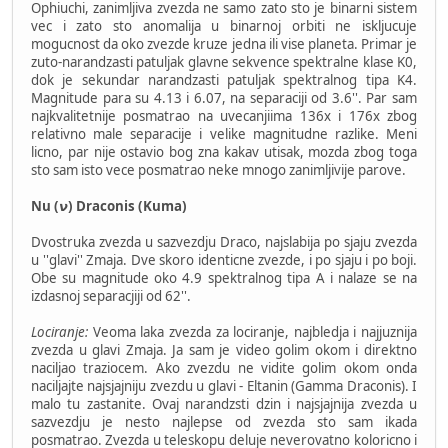
Ophiuchi, zanimljiva zvezda ne samo zato sto je binarni sistem
vec i zato sto anomalija u binarnoj orbiti ne iskljucuje
mogucnost da oko zvezde kruze jedna ili vise planeta. Primar je
zuto-narandzasti patuljak glavne sekvence spektralne klase K0,
dok je sekundar narandzasti patuljak spektralnog tipa K4.
Magnitude para su 4.13 i 6.07, na separaciji od 3.6''. Par sam
najkvalitetnije posmatrao na uvecanjiima 136x i 176x zbog
relativno male separacije i velike magnitudne razlike. Meni
licno, par nije ostavio bog zna kakav utisak, mozda zbog toga
sto sam isto vece posmatrao neke mnogo zanimljivije parove.
Nu (𝞶) Draconis (Kuma)
Dvostruka zvezda u sazvezdju Draco, najslabija po sjaju zvezda
u ''glavi'' Zmaja. Dve skoro identicne zvezde, i po sjaju i po boji.
Obe su magnitude oko 4.9 spektralnog tipa A i nalaze se na
izdasnoj separacjiji od 62''.
Lociranje:
Veoma laka zvezda za lociranje, najbledja i najjuznija
zvezda u glavi Zmaja. Ja sam je video golim okom i direktno
naciljao traziocem. Ako zvezdu ne vidite golim okom onda
naciljajte najsjajniju zvezdu u glavi - Eltanin (Gamma Draconis). I
malo tu zastanite. Ovaj narandzsti dzin i najsjajnija zvezda u
sazvezdju je nesto najlepse od zvezda sto sam ikada
posmatrao. Zvezda u teleskopu deluje neverovatno koloricno i