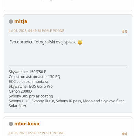
mitja
Jul 01, 2023, 04:49:38 POSLE PODNE
#3
Evo obradicu fotografski ovaj spisak.
Skywatcher 150/750 P
Celestron astromaster 130 EQ
EQ2 celestron montaza.
Skywatcher EQ5 GoTo Pro
Canon 2000D
Svbony 305 pro ar coating
Svbony UHC, Svbony IR cut, Svbony IR pass, Moon and skyglove filter,
Solar filter.
mboskovic
Jul 03, 2023, 05:00:32 POSLE PODNE
#4