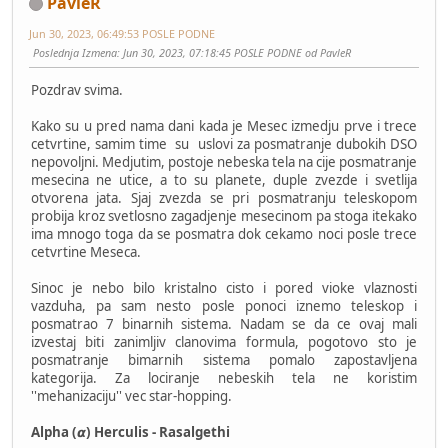
PavleR
Jun 30, 2023, 06:49:53 POSLE PODNE
Poslednja Izmena
: Jun 30, 2023, 07:18:45 POSLE PODNE od PavleR
Pozdrav svima.
Kako su u pred nama dani kada je Mesec izmedju prve i trece
cetvrtine, samim time su uslovi za posmatranje dubokih DSO
nepovoljni. Medjutim, postoje nebeska tela na cije posmatranje
mesecina ne utice, a to su planete, duple zvezde i svetlija
otvorena jata. Sjaj zvezda se pri posmatranju teleskopom
probija kroz svetlosno zagadjenje mesecinom pa stoga itekako
ima mnogo toga da se posmatra dok cekamo noci posle trece
cetvrtine Meseca.
Sinoc je nebo bilo kristalno cisto i pored vioke vlaznosti
vazduha, pa sam nesto posle ponoci iznemo teleskop i
posmatrao 7 binarnih sistema. Nadam se da ce ovaj mali
izvestaj biti zanimljiv clanovima formula, pogotovo sto je
posmatranje bimarnih sistema pomalo zapostavljena
kategorija. Za lociranje nebeskih tela ne koristim
''mehanizaciju'' vec star-hopping.
Alpha (𝞪) Herculis - Rasalgethi