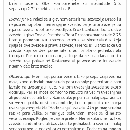
binarni sistem. Obe komponenete su magnitude 5.5,
separacija 2.7'' i spektralnih klasa F.
Lociranje:
Ne nalazi se u glavnom asterizmu sazvezdja Draco i u
neposrednoj blizini nema sjajne zvezde, pa je pronalazenje za
nijansu teze ali opet brzo izvodljivo. Kroz trazilac se lociraju dve
zvezde u glavi Zmaja: Rastaban (Beta Draconis) magnitude 2.75
i ranije pomenuti Nu Draconis. Produzi se simetrala duzi koja
spaja te dve zvezde u pravu sazvezdja Herculis i u trazilac ce uci
zvezda koja sa dve pomenute gradi priblizno jednakokraki
trougao. Postoji i drugi nacin, a to je da se prati lanac od tri
zvezde koje polaze od Rastabana ali ja veceras te tri zvezde
nisam video kroz trazilac.
Observacija:
Meni najlepsi par veceri. Iako je separacija veoma
mala, zbog jednakih magnituda para najbolje posmatranje sam
izvrsio na uvecanjau 107x. Na tom uvecanju zvezde se skoro
dodiruju. Par se moze komforno razluciti na vecim uvecanjima
ali pogled nece biti bolji. Naime, ako je par na maloj separaciji ali
su zvezde priblizno istih magnitude, bolji je pogled kroz manja
uvecanja zbog efekta ''dodirivanja'' zvezda. Ako je magnitudna
razlika para velika, primar gusi sekundar i mora se ici na sto
veca uvecanja. Pogled je zaista prelep. Nema koloricne razlike,
zvezde su identicne ali bas zbog te jednakosti u svemu i maloj
separaciji ovo je poslastica za posmatranje. Podseca na mnogo