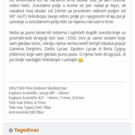
video belo. Zvezdano polje u kome se par nalazi je lepo, ali
nazalost moj okular od 24mm sa prividnim vidnom poljen od
68º na F5 teleskopu savije vidno polje pri njegovom kraju pa je
uzivanje u zvezdanom polju bilo za nijansu narusero time.
Nebo je puno binarnih sistema i optickih duplih zvezda koje su
posmatracki dragulji isto kao i DSO, Ovo je samo sedam koje
sam gledao sinoc, medju njima nema nekih letnjih klasika poput
Gamma Delphini, Delta Lyrae, Epsilon Lyrae ili Beta Cygny
(Albireo) koje sam gledao puno puta. O njima neki drugi put, ili
jos bolje nacilajjte teleskope i uzivajte
.
305/1500 Flex-Dobson SkyWatcher
Explore Scientific, serija 68º - 24mm
Explore Scientific 82º - 14mm, 11mm, 8.5mm
Tele Vue Ethos 4.7mm
Tele Vue Type2 UHC filter
Astronomik OIII filter
Yagodinac