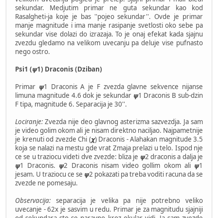
sekundar. Medjutim primar ne guta sekundar kao kod
Rasalgheti-ja koje je bas ''pojeo sekundar''. Ovde je primar
manje magnitude i ima manje rasipanje svetlosti oko sebe pa
sekundar vise dolazi do izrazaja. To je onaj efekat kada sjajnu
zvezdu gledamo na velikom uvecanju pa deluje vise pufnasto
nego ostro.
Psi1 (𝟁1) Draconis (Dziban)
Primar 𝟁1 Draconis A je F zvezda glavne sekvence nijanse
limuna magnitude 4.6 dok je sekundar 𝟁1 Draconis B sub-dzin
F tipa, magnitude 6. Separacija je 30''.
Lociranje:
Zvezda nije deo glavnog asterizma sazvezdja. Ja sam
je video golim okom ali je nisam direktno naciljao. Najpametnije
je krenuti od zvezde Chi (𝟀) Draconis - Alahakan magnitude 3.5
koja se nalazi na mestu gde vrat Zmaja prelazi u telo. Ispod nje
ce se u traziocu videti dve zvezde: bliza je 𝟁2 draconis a dalja je
𝟁1 Draconis. 𝟁2 Draconis nisam video gollim okom ali 𝟁1
jesam. U traziocu ce se 𝟁2 pokazati pa treba voditi racuna da se
zvezde ne pomesaju.
Observacija:
separacija je velika pa nije potrebno veliko
uvecanje - 62x je sasvim u redu. Primar je za magnitudu sjajniji
od sekundara sto se naravno kroz okular vidi. Ja sam zvezde