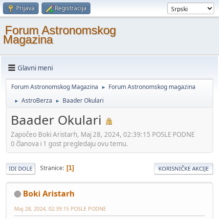
Prijava
Registracija
Forum Astronomskog
Magazina
Glavni meni
Forum Astronomskog Magazina
Forum Astronomskog magazina
►
AstroBerza
Baader Okulari
►
►
Baader Okulari
Započeo Boki Aristarh, Maj 28, 2024, 02:39:15 POSLE PODNE
0 članova i 1 gost pregledaju ovu temu.
Stranice
1
IDI DOLE
KORISNIČKE AKCIJE
Boki Aristarh
Maj 28, 2024, 02:39:15 POSLE PODNE