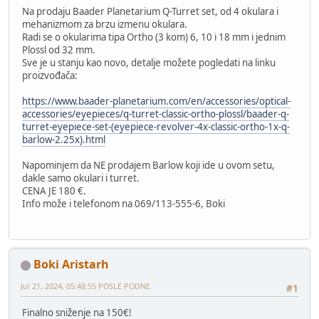
Na prodaju Baader Planetarium Q-Turret set, od 4 okulara i
mehanizmom za brzu izmenu okulara.
Radi se o okularima tipa Ortho (3 kom) 6, 10 i 18 mm i jednim
Plossl od 32 mm.
Sve je u stanju kao novo, detalje možete pogledati na linku
proizvođača:
https://www.baader-planetarium.com/en/accessories/optical-
accessories/eyepieces/q-turret-classic-ortho-plossl/baader-q-
turret-eyepiece-set-(eyepiece-revolver-4x-classic-ortho-1x-q-
barlow-2.25x).html
Napominjem da NE prodajem Barlow koji ide u ovom setu,
dakle samo okulari i turret.
CENA JE 180 €.
Info može i telefonom na 069/113-555-6, Boki
Boki Aristarh
Jul 21, 2024, 05:48:55 POSLE PODNE
#1
Finalno sniženje na 150€!