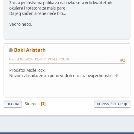
Zaista jedinstvena prilika za nabavku seta vrlo kvalitetnih
okulara i rotatora za male pare!
Daljeg sniženja cene neće biti...
Vedro nebo.
Boki Aristarh
Avgust 02, 2024, 12:44:31 POSLE PODNE
#2
Prodato! Može lock.
Novom vlasniku želim puno vedrih noći uz ovaj vrhunski set!
Stranice
1
IDI GORE
KORISNIČKE AKCIJE