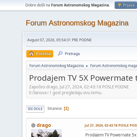
Dobro došli na
Forum Astronomskog Magazina
.
Prijava
Forum Astronomskog Magazina
Avgust 07, 2026, 05:54:31 PRE PODNE
Početna
Pretraga
Forum Astronomskog Magazina
Forum Astronomskog maga
►
Prodajem TV 5X Powermate t
Započeo drago, Jul 27, 2024, 02:43:18 POSLE PODNE
0 članova i 1 gost pregledaju ovu temu.
Stranice
1
IDI DOLE
drago
Jul 27, 2024, 02:43:18 POSLE PO
Prodajem TV Powernate 5x ba