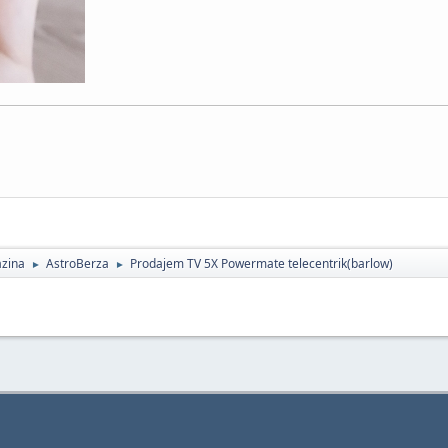
zina
AstroBerza
Prodajem TV 5X Powermate telecentrik(barlow)
►
►