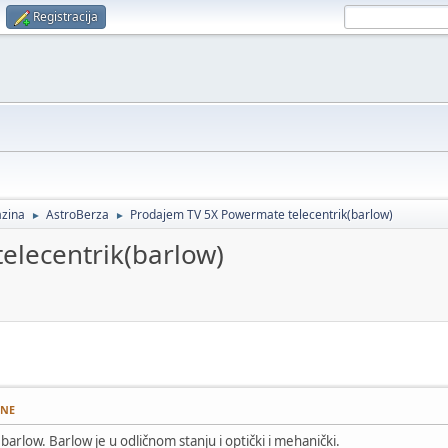
Registracija
zina
AstroBerza
Prodajem TV 5X Powermate telecentrik(barlow)
►
►
elecentrik(barlow)
DNE
rlow. Barlow je u odličnom stanju i optički i mehanički.