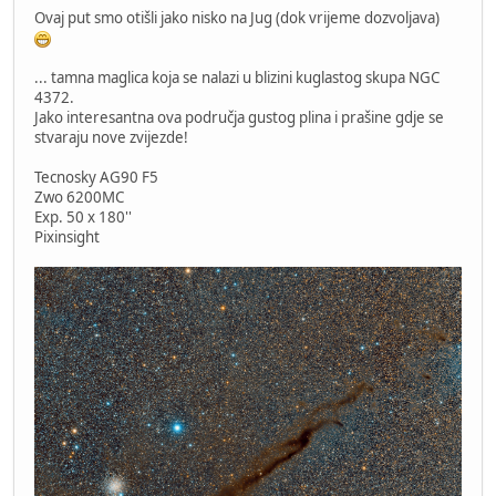
Ovaj put smo otišli jako nisko na Jug (dok vrijeme dozvoljava)
... tamna maglica koja se nalazi u blizini kuglastog skupa NGC
4372.
Jako interesantna ova područja gustog plina i prašine gdje se
stvaraju nove zvijezde!
Tecnosky AG90 F5
Zwo 6200MC
Exp. 50 x 180''
Pixinsight